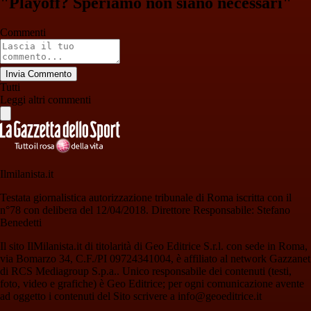
"Playoff? Speriamo non siano necessari"
Commenti
Invia Commento
Tutti
Leggi altri commenti
Ilmilanista.it
Testata giornalistica autorizzazione tribunale di Roma iscritta con il
n°78 con delibera del 12/04/2018. Direttore Responsabile: Stefano
Benedetti
Il sito IlMilanista.it di titolarità di Geo Editrice S.r.l. con sede in Roma,
via Bomarzo 34, C.F./PI 09724341004, è affiliato al network Gazzanet
di RCS Mediagroup S.p.a.. Unico responsabile dei contenuti (testi,
foto, video e grafiche) è Geo Editrice; per ogni comunicazione avente
ad oggetto i contenuti del Sito scrivere a info@geoeditrice.it