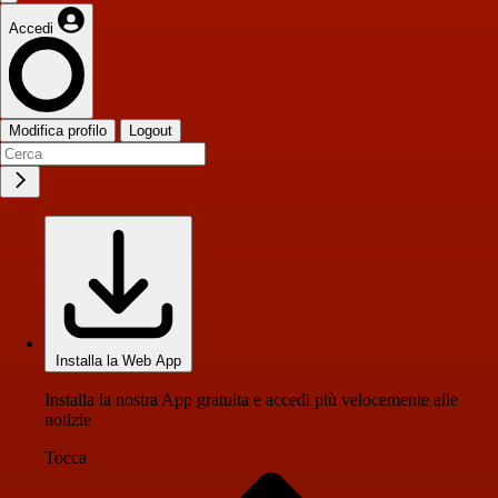
Accedi
Modifica profilo
Logout
Installa la Web App
Installa la nostra App gratuita e accedi più velocemente alle
notizie
Tocca