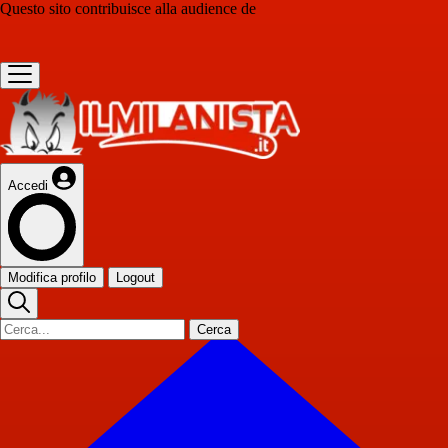
Questo sito contribuisce alla audience de
Accedi
Modifica profilo
Logout
Cerca