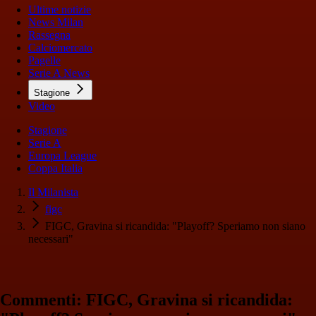
Ultime notizie
News Milan
Rassegna
Calciomercato
Pagelle
Serie A News
Stagione
Video
Stagione
Serie A
Europa League
Coppa Italia
Il Milanista
figc
FIGC, Gravina si ricandida: "Playoff? Speriamo non siano
necessari"
Commenti: FIGC, Gravina si ricandida: