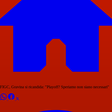
FIGC, Gravina si ricandida: "Playoff? Speriamo non siano necessari"