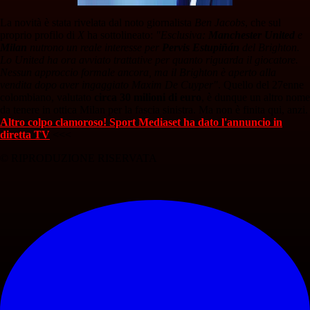
La novità è stata rivelata dal noto giornalista
Ben Jacobs
, che sul
proprio profilo di
X
ha sottolineato:
"Esclusiva:
Manchester United
e
Milan
nutrono un reale interesse per
Pervis Estupiñán
del Brighton.
Lo United ha ora avviato trattative per quanto riguarda il giocatore.
Nessun approccio formale ancora, ma il Brighton è aperto alla
vendita dopo aver ingaggiato Maxim De Cuyper"
. Quello del 27enne
colombiano, valutato
circa 30 milioni di euro
, è dunque un altro nome
da tenere in ottica Milan per la fascia sinistra. Ma non è finita qui, anzi.
Altro colpo clamoroso! Sport Mediaset ha dato l'annuncio in
diretta TV
<<<
© RIPRODUZIONE RISERVATA