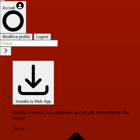
Accedi
Modifica profilo
Logout
Installa la Web App
Installa la nostra App gratuita e accedi più velocemente alle
notizie
Tocca