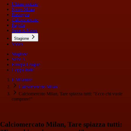
Ultime notizie
News Milan
Rassegna
Calciomercato
Pagelle
Serie A News
Stagione
Video
Stagione
Serie A
Europa League
Coppa Italia
Il Milanista
Calciomercato Milan
Calciomercato Milan, Tare spiazza tutti: "Ecco chi vuole
comprare!"
Calciomercato Milan, Tare spiazza tutti: