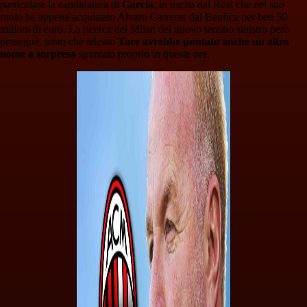
particolare la candidatura di
Garcia
, in uscita dal Real che nel suo
ruolo ha appena acquistato Alvaro Carreras dal Benfica per ben 50
milioni di euro. La ricerca del Milan del nuovo terzino sinistro però
prosegue, tanto che adesso
Tare avrebbe puntato anche un altro
nome a sorpresa
spuntato proprio in queste ore.