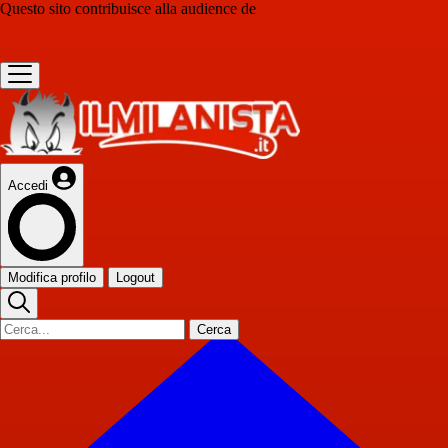
Questo sito contribuisce alla audience de
Accedi
Modifica profilo
Logout
Cerca