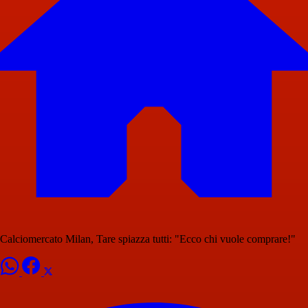
Calciomercato Milan, Tare spiazza tutti: "Ecco chi vuole comprare!"