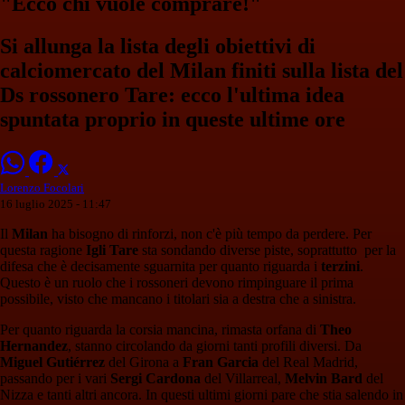
"Ecco chi vuole comprare!"
Si allunga la lista degli obiettivi di
calciomercato del Milan finiti sulla lista del
Ds rossonero Tare: ecco l'ultima idea
spuntata proprio in queste ultime ore
Lorenzo Focolari
16 luglio 2025 - 11:47
Il
Milan
ha bisogno di rinforzi, non c'è più tempo da perdere. Per
questa ragione
Igli Tare
sta sondando diverse piste, soprattutto per la
difesa che è decisamente sguarnita per quanto riguarda i
terzini
.
Questo è un ruolo che i rossoneri devono rimpinguare il prima
possibile, visto che mancano i titolari sia a destra che a sinistra.
Per quanto riguarda la corsia mancina, rimasta orfana di
Theo
Hernandez
, stanno circolando da giorni tanti profili diversi. Da
Miguel Gutiérrez
del Girona a
Fran Garcia
del Real Madrid,
passando per i vari
Sergi Cardona
del Villarreal,
Melvin Bard
del
Nizza e tanti altri ancora. In questi ultimi giorni pare che stia salendo in