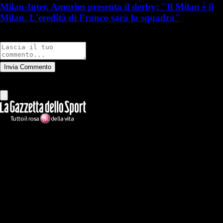
Milan-Inter, Amorim presenta il derby: "Il Milan è il
Milan. L'eredità di Franco sarà la squadra"
Commenti
Invia Commento
Tutti
Leggi altri commenti
Ilmilanista.it
Testata giornalistica autorizzazione tribunale di Roma iscritta con il
n°78 con delibera del 12/04/2018. Direttore Responsabile: Stefano
Benedetti
Il sito IlMilanista.it di titolarità di Geo Editrice S.r.l. con sede in Roma,
via Bomarzo 34, C.F./PI 09724341004, è affiliato al network Gazzanet
di RCS Mediagroup S.p.a.. Unico responsabile dei contenuti (testi,
foto, video e grafiche) è Geo Editrice; per ogni comunicazione avente