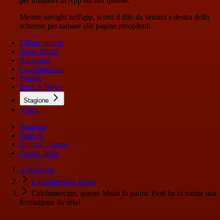
per installare la App sul tuo Iphone.
Mentre navighi nell'app, scorri il dito da sinistra a destra dello
schermo per tornare alle pagine precedenti
Ultime notizie
News Milan
Rassegna
Calciomercato
Pagelle
Serie A News
Stagione
Video
Stagione
Serie A
Europa League
Coppa Italia
Il Milanista
Calciomercato Milan
Calciomercato, questo Milan fa paura: Pioli ha in mente una
formazione da urlo!