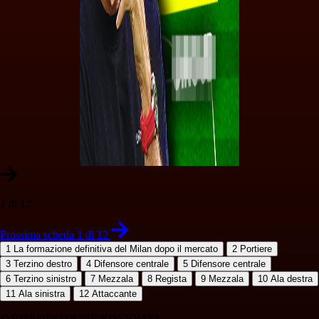
1 di 12
Prossima scheda 1 di 12
1
La formazione definitiva del Milan dopo il mercato
2
Portiere
3
Terzino destro
4
Difensore centrale
5
Difensore centrale
6
Terzino sinistro
7
Mezzala
8
Regista
9
Mezzala
10
Ala destra
11
Ala sinistra
12
Attaccante
© RIPRODUZIONE RISERVATA