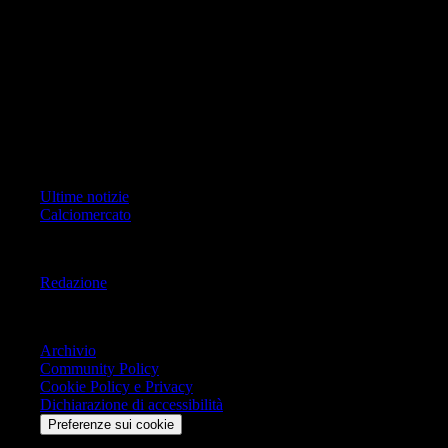
ad oggetto i contenuti del Sito scrivere a info@geoeditrice.it
Pagina non ufficiale, non autorizzata o connessa a Associazione Calcio
Milan S.p.A. I marchi MILAN e AC MILAN sono di esclusiva
proprietà di Associazione Calcio Milan S.p.A..
Copyright Copyright 2021-2026 © IlMilanista.it & Geo Editrice S.r.l |
Tutti i diritti riservati.
Primo Piano
Ultime notizie
Calciomercato
Informazioni
Redazione
Trasparenza
Archivio
Community Policy
Cookie Policy e Privacy
Dichiarazione di accessibilità
Preferenze sui cookie