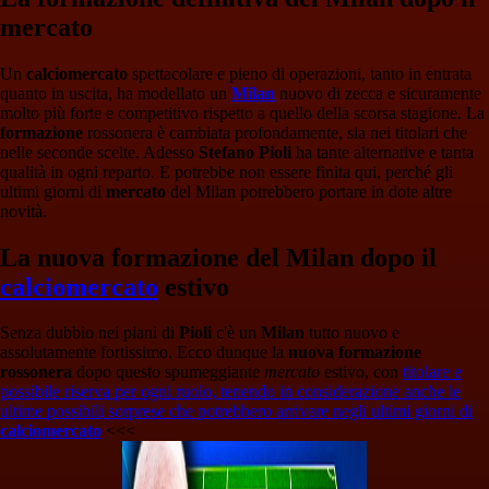
mercato
Un
calciomercato
spettacolare e pieno di operazioni, tanto in entrata
quanto in uscita, ha modellato un
Milan
nuovo di zecca e sicuramente
molto più forte e competitivo rispetto a quello della scorsa stagione. La
formazione
rossonera è cambiata profondamente, sia nei titolari che
nelle seconde scelte. Adesso
Stefano Pioli
ha tante alternative e tanta
qualità in ogni reparto. E potrebbe non essere finita qui, perché gli
ultimi giorni di
mercato
del Milan potrebbero portare in dote altre
novità.
La nuova formazione del Milan dopo il
calciomercato
estivo
Senza dubbio nei piani di
Pioli
c'è un
Milan
tutto nuovo e
assolutamente fortissimo. Ecco dunque la
nuova formazione
rossonera
dopo questo spumeggiante
mercato
estivo, con
titolare e
possibile riserva per ogni ruolo, tenendo in considerazione anche le
ultime possibili sorprese che potrebbero arrivare negli ultimi giorni di
calciomercato
<<<