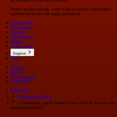
per installare la App sul tuo Iphone.
Mentre navighi nell'app, scorri il dito da sinistra a destra dello
schermo per tornare alle pagine precedenti
Ultime notizie
News Milan
Rassegna
Calciomercato
Pagelle
Serie A News
Stagione
Video
Stagione
Serie A
Europa League
Coppa Italia
Il Milanista
Calciomercato Milan
Calciomercato, questo Milan fa paura: Pioli ha in mente una
formazione da urlo!