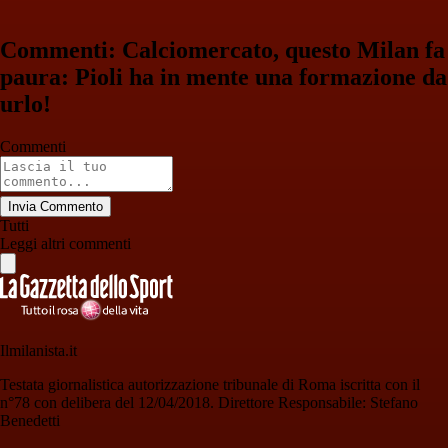
Commenti: Calciomercato, questo Milan fa
paura: Pioli ha in mente una formazione da
urlo!
Commenti
Invia Commento
Tutti
Leggi altri commenti
Ilmilanista.it
Testata giornalistica autorizzazione tribunale di Roma iscritta con il
n°78 con delibera del 12/04/2018. Direttore Responsabile: Stefano
Benedetti