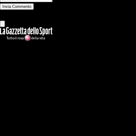
Invia Commento
Tutti
Leggi altri commenti
Ilmilanista.it
Testata giornalistica autorizzazione tribunale di Roma iscritta con il
n°78 con delibera del 12/04/2018. Direttore Responsabile: Stefano
Benedetti
Il sito IlMilanista.it di titolarità di Geo Editrice S.r.l. con sede in Roma,
via Bomarzo 34, C.F./PI 09724341004, è affiliato al network Gazzanet
di RCS Mediagroup S.p.a.. Unico responsabile dei contenuti (testi,
foto, video e grafiche) è Geo Editrice; per ogni comunicazione avente
ad oggetto i contenuti del Sito scrivere a info@geoeditrice.it
Pagina non ufficiale, non autorizzata o connessa a Associazione Calcio
Milan S.p.A. I marchi MILAN e AC MILAN sono di esclusiva
proprietà di Associazione Calcio Milan S.p.A..
Copyright Copyright 2021-2026 © IlMilanista.it & Geo Editrice S.r.l |