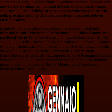
speso tutto il budget a disposizione e a gennaio potrebbe chiudere altri
nuovi colpi. Le ultime dichiarazioni di Paolo Maldini con la stampa
sono state bollenti.
Il dirigente rossonero avrebbe fatto capire che
nella prossima sessione di calciomercato qualcosa potrebbe in
effetti accadere.
Intanto l'emergenza difensiva continua a farsi sentire.
Pioli ha i
difensori contati. Musacchio è infortunato. Gabbia e Duarte sono
positivi al Covid-19.
Kjaer e Romagnoli (quest'ultimo non al 100%)
sono gli unici a disposizione. Kessie e Calabria sono pronti ad adattarsi
e a fare gli straordinari. Ma il pacchetto difensivo va analizzato anche
dal punta di vista delle scadenze contrattuali.
Il contratto di
Musacchio scade nel 2021. Seguono poi Kjaer e Romagnoli (2022)
.
Per questo motivo, due nomi potrebbero tornare fortemente di moda a
gennaio. Stiamo parlando di
Nikola Milenkovic
(Fiorentina) e
di
Ozan Kabak
(Schalke 04).