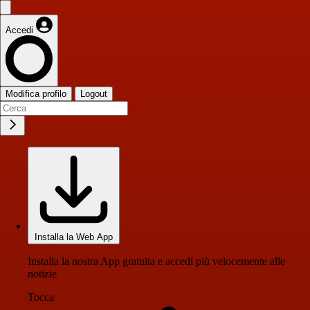
Accedi
Modifica profilo
Logout
Installa la Web App
Installa la nostra App gratuita e accedi più velocemente alle
notizie
Tocca