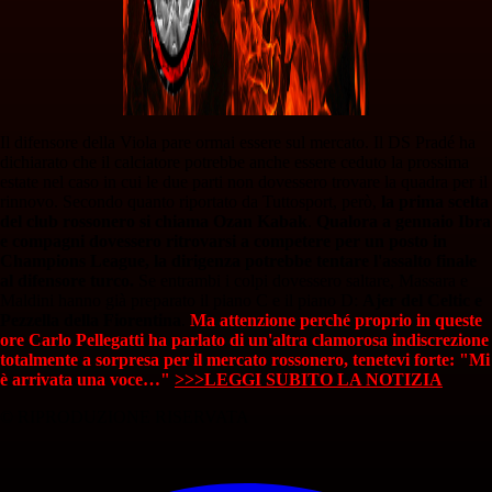
Il difensore della Viola pare ormai essere sul mercato. Il DS Pradé ha
dichiarato che il calciatore potrebbe anche essere ceduto la prossima
estate nel caso in cui le due parti non dovessero trovare la quadra per il
rinnovo. Secondo quanto riportato da Tuttosport, però,
la prima scelta
del club rossonero si chiama Ozan Kabak
.
Qualora a gennaio Ibra
e compagni dovessero ritrovarsi a competere per un posto in
Champions League, la dirigenza potrebbe tentare l'assalto finale
al difensore turco.
Se entrambi i colpi dovessero saltare, Massara e
Maldini hanno già preparato il piano C e il piano D:
Ajer del Celtic e
Pezzella della Fiorentina
.
Ma attenzione perché proprio in queste
ore Carlo Pellegatti ha parlato di un'altra clamorosa indiscrezione
totalmente a sorpresa per il mercato rossonero, tenetevi forte: "Mi
è arrivata una voce
…
"
>>>LEGGI SUBITO LA NOTIZIA
© RIPRODUZIONE RISERVATA