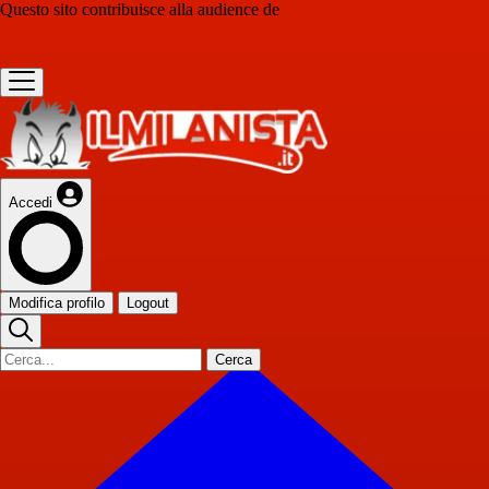
Questo sito contribuisce alla audience de
Accedi
Modifica profilo
Logout
Cerca