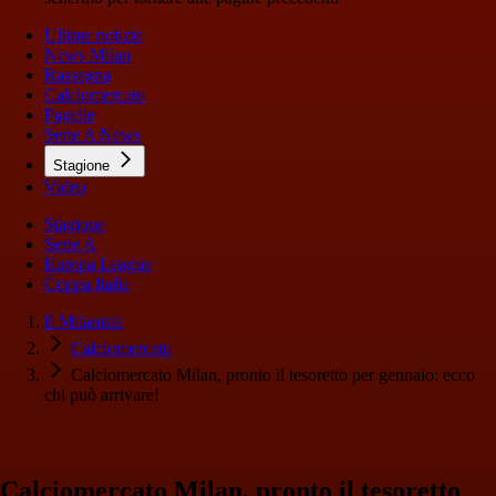
Ultime notizie
News Milan
Rassegna
Calciomercato
Pagelle
Serie A News
Stagione
Video
Stagione
Serie A
Europa League
Coppa Italia
Il Milanista
Calciomercato
Calciomercato Milan, pronto il tesoretto per gennaio: ecco
chi può arrivare!
Calciomercato Milan, pronto il tesoretto