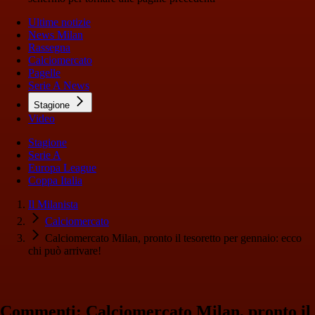
Ultime notizie
News Milan
Rassegna
Calciomercato
Pagelle
Serie A News
Stagione
Video
Stagione
Serie A
Europa League
Coppa Italia
Il Milanista
Calciomercato
Calciomercato Milan, pronto il tesoretto per gennaio: ecco
chi può arrivare!
Commenti: Calciomercato Milan, pronto il