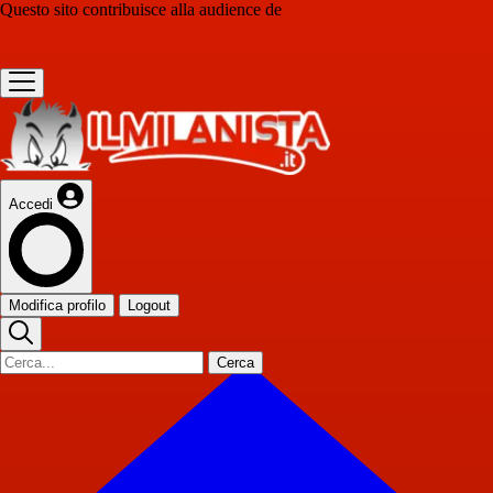
Questo sito contribuisce alla audience de
Accedi
Modifica profilo
Logout
Cerca