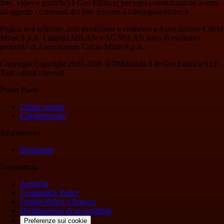
foto, video e grafiche) è Geo Editrice; per ogni comunicazione avente
ad oggetto i contenuti del Sito scrivere a info@geoeditrice.it
Pagina non ufficiale, non autorizzata o connessa a Associazione Calcio
Milan S.p.A. I marchi MILAN e AC MILAN sono di esclusiva
proprietà di Associazione Calcio Milan S.p.A..
Copyright Copyright 2021-2026 © IlMilanista.it & Geo Editrice S.r.l |
Tutti i diritti riservati.
Primo Piano
Ultime notizie
Calciomercato
Informazioni
Redazione
Trasparenza
Archivio
Community Policy
Cookie Policy e Privacy
Dichiarazione di accessibilità
Preferenze sui cookie