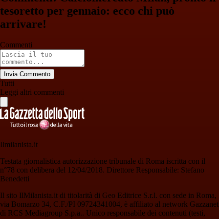
tesoretto per gennaio: ecco chi può
arrivare!
Commenti
Invia Commento
Tutti
Leggi altri commenti
Ilmilanista.it
Testata giornalistica autorizzazione tribunale di Roma iscritta con il
n°78 con delibera del 12/04/2018. Direttore Responsabile: Stefano
Benedetti
Il sito IlMilanista.it di titolarità di Geo Editrice S.r.l. con sede in Roma,
via Bomarzo 34, C.F./PI 09724341004, è affiliato al network Gazzanet
di RCS Mediagroup S.p.a.. Unico responsabile dei contenuti (testi,