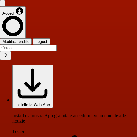
Accedi
Modifica profilo
Logout
Installa la Web App
Installa la nostra App gratuita e accedi più velocemente alle
notizie
Tocca