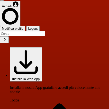
Accedi
Modifica profilo
Logout
Installa la Web App
Installa la nostra App gratuita e accedi più velocemente alle
notizie
Tocca