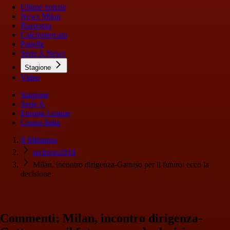
Ultime notizie
News Milan
Rassegna
Calciomercato
Pagelle
Serie A News
Stagione
Video
Stagione
Serie A
Europa League
Coppa Italia
Il Milanista
archivio2018
Milan, incontro dirigenza-Gattuso per il futuro: ecco la
decisione
Commenti: Milan, incontro dirigenza-