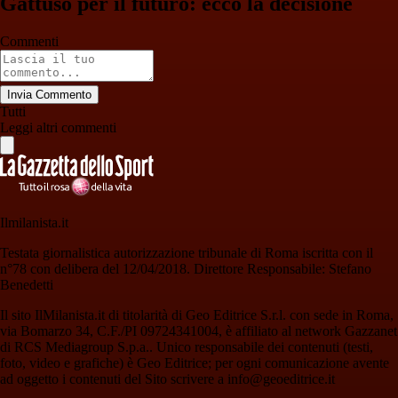
Gattuso per il futuro: ecco la decisione
Commenti
Invia Commento
Tutti
Leggi altri commenti
Ilmilanista.it
Testata giornalistica autorizzazione tribunale di Roma iscritta con il
n°78 con delibera del 12/04/2018. Direttore Responsabile: Stefano
Benedetti
Il sito IlMilanista.it di titolarità di Geo Editrice S.r.l. con sede in Roma,
via Bomarzo 34, C.F./PI 09724341004, è affiliato al network Gazzanet
di RCS Mediagroup S.p.a.. Unico responsabile dei contenuti (testi,
foto, video e grafiche) è Geo Editrice; per ogni comunicazione avente
ad oggetto i contenuti del Sito scrivere a info@geoeditrice.it