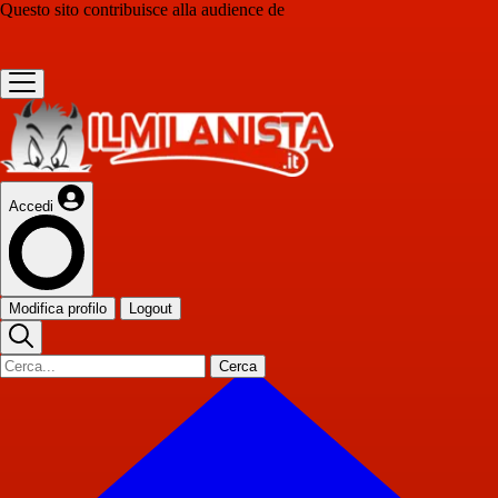
Questo sito contribuisce alla audience de
Accedi
Modifica profilo
Logout
Cerca