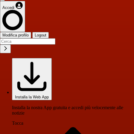
Accedi
Modifica profilo
Logout
Installa la Web App
Installa la nostra App gratuita e accedi più velocemente alle
notizie
Tocca