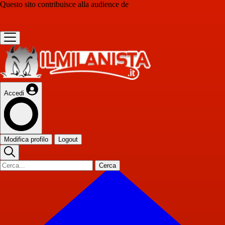
Questo sito contribuisce alla audience de
Accedi
Modifica profilo
Logout
Cerca