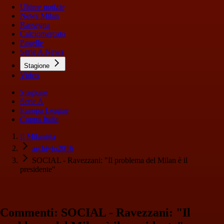
Ultime notizie
News Milan
Rassegna
Calciomercato
Pagelle
Serie A News
Stagione
Video
Stagione
Serie A
Europa League
Coppa Italia
Il Milanista
archivio2016
SOCIAL - Ravezzani: "Il problema del Milan è il
presidente"
Commenti: SOCIAL - Ravezzani: "Il