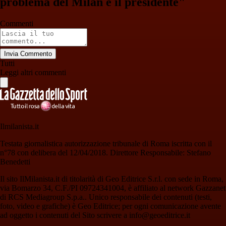
problema del Milan è il presidente"
Commenti
Invia Commento
Tutti
Leggi altri commenti
Ilmilanista.it
Testata giornalistica autorizzazione tribunale di Roma iscritta con il
n°78 con delibera del 12/04/2018. Direttore Responsabile: Stefano
Benedetti
Il sito IlMilanista.it di titolarità di Geo Editrice S.r.l. con sede in Roma,
via Bomarzo 34, C.F./PI 09724341004, è affiliato al network Gazzanet
di RCS Mediagroup S.p.a.. Unico responsabile dei contenuti (testi,
foto, video e grafiche) è Geo Editrice; per ogni comunicazione avente
ad oggetto i contenuti del Sito scrivere a info@geoeditrice.it