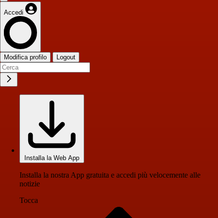
Accedi
Modifica profilo
Logout
Installa la Web App
Installa la nostra App gratuita e accedi più velocemente alle
notizie
Tocca