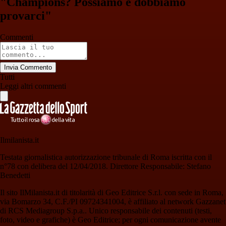
"Champions? Possiamo e dobbiamo
provarci"
Commenti
Invia Commento
Tutti
Leggi altri commenti
Ilmilanista.it
Testata giornalistica autorizzazione tribunale di Roma iscritta con il
n°78 con delibera del 12/04/2018. Direttore Responsabile: Stefano
Benedetti
Il sito IlMilanista.it di titolarità di Geo Editrice S.r.l. con sede in Roma,
via Bomarzo 34, C.F./PI 09724341004, è affiliato al network Gazzanet
di RCS Mediagroup S.p.a.. Unico responsabile dei contenuti (testi,
foto, video e grafiche) è Geo Editrice; per ogni comunicazione avente