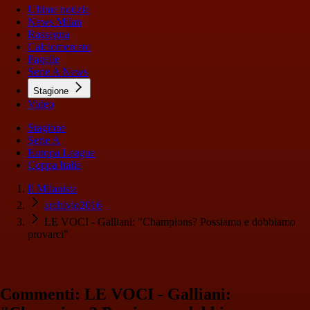
Ultime notizie
News Milan
Rassegna
Calciomercato
Pagelle
Serie A News
Stagione
Video
Stagione
Serie A
Europa League
Coppa Italia
Il Milanista
archivio2016
LE VOCI - Galliani: "Champions? Possiamo e dobbiamo
provarci"
Commenti: LE VOCI - Galliani: