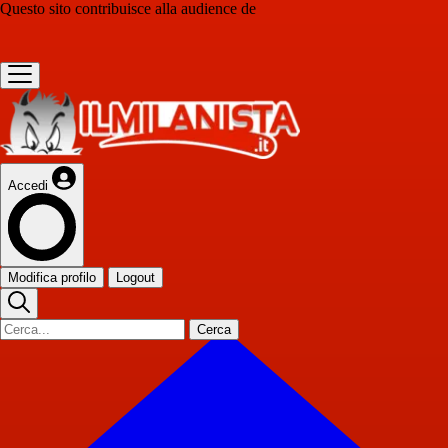
Questo sito contribuisce alla audience de
Accedi
Modifica profilo
Logout
Cerca