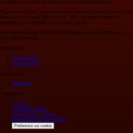
ad oggetto i contenuti del Sito scrivere a info@geoeditrice.it
Pagina non ufficiale, non autorizzata o connessa a Associazione Calcio
Milan S.p.A. I marchi MILAN e AC MILAN sono di esclusiva
proprietà di Associazione Calcio Milan S.p.A..
Copyright Copyright 2021-2026 © IlMilanista.it & Geo Editrice S.r.l |
Tutti i diritti riservati.
Primo Piano
Ultime notizie
Calciomercato
Informazioni
Redazione
Trasparenza
Archivio
Community Policy
Cookie Policy e Privacy
Dichiarazione di accessibilità
Preferenze sui cookie