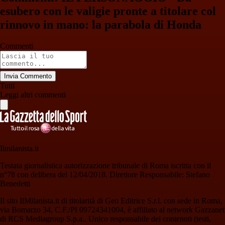
esubero con le valigie pronte a titolare col
rinnovo in mano: la parabola di Honda
Commenti
Invia Commento
Tutti
Leggi altri commenti
Ilmilanista.it
Testata giornalistica autorizzazione tribunale di Roma iscritta con il
n°78 con delibera del 12/04/2018. Direttore Responsabile: Stefano
Benedetti
Il sito IlMilanista.it di titolarità di Geo Editrice S.r.l. con sede in Roma,
via Bomarzo 34, C.F./PI 09724341004, è affiliato al network Gazzanet
di RCS Mediagroup S.p.a.. Unico responsabile dei contenuti (testi,