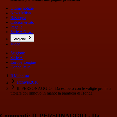
Ultime notizie
News Milan
Rassegna
Calciomercato
Pagelle
Serie A News
Stagione
Video
Stagione
Serie A
Europa League
Coppa Italia
Il Milanista
archivio2016
IL PERSONAGGIO - Da esubero con le valigie pronte a
titolare col rinnovo in mano: la parabola di Honda
Commenti: IL PERSONAGGIO - Da