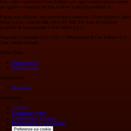
foto, video e grafiche) è Geo Editrice; per ogni comunicazione avente
ad oggetto i contenuti del Sito scrivere a info@geoeditrice.it
Pagina non ufficiale, non autorizzata o connessa a Associazione Calcio
Milan S.p.A. I marchi MILAN e AC MILAN sono di esclusiva
proprietà di Associazione Calcio Milan S.p.A..
Copyright Copyright 2021-2026 © IlMilanista.it & Geo Editrice S.r.l |
Tutti i diritti riservati.
Primo Piano
Ultime notizie
Calciomercato
Informazioni
Redazione
Trasparenza
Archivio
Community Policy
Cookie Policy e Privacy
Dichiarazione di accessibilità
Preferenze sui cookie