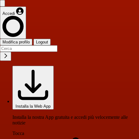
Accedi
Modifica profilo
Logout
Installa la Web App
Installa la nostra App gratuita e accedi più velocemente alle
notizie
Tocca