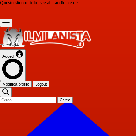
Questo sito contribuisce alla audience de
Accedi
Modifica profilo
Logout
Cerca