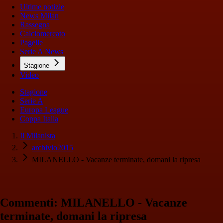
Ultime notizie
News Milan
Rassegna
Calciomercato
Pagelle
Serie A News
Stagione
Video
Stagione
Serie A
Europa League
Coppa Italia
Il Milanista
archivio2015
MILANELLO - Vacanze terminate, domani la ripresa
Commenti: MILANELLO - Vacanze
terminate, domani la ripresa