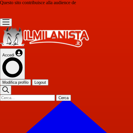
Questo sito contribuisce alla audience de
Accedi
Modifica profilo
Logout
Cerca