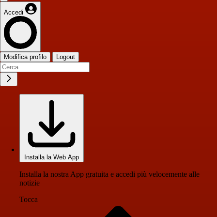
Accedi
Modifica profilo
Logout
Installa la Web App
Installa la nostra App gratuita e accedi più velocemente alle
notizie
Tocca