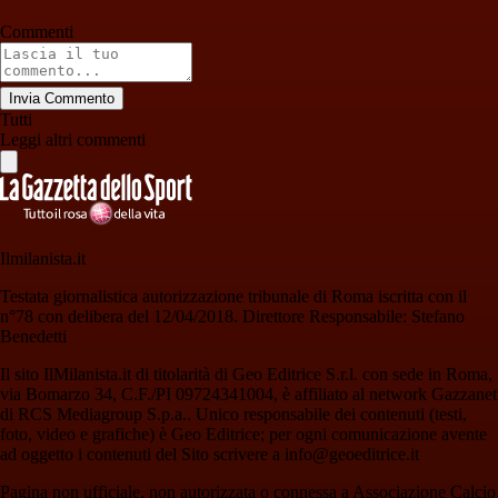
Commenti
Invia Commento
Tutti
Leggi altri commenti
Ilmilanista.it
Testata giornalistica autorizzazione tribunale di Roma iscritta con il
n°78 con delibera del 12/04/2018. Direttore Responsabile: Stefano
Benedetti
Il sito IlMilanista.it di titolarità di Geo Editrice S.r.l. con sede in Roma,
via Bomarzo 34, C.F./PI 09724341004, è affiliato al network Gazzanet
di RCS Mediagroup S.p.a.. Unico responsabile dei contenuti (testi,
foto, video e grafiche) è Geo Editrice; per ogni comunicazione avente
ad oggetto i contenuti del Sito scrivere a info@geoeditrice.it
Pagina non ufficiale, non autorizzata o connessa a Associazione Calcio