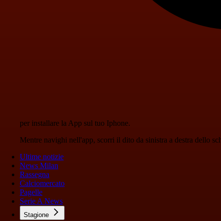
per installare la App sul tuo Iphone.
Mentre navighi nell'app, scorri il dito da sinistra a destra dello 
Ultime notizie
News Milan
Rassegna
Calciomercato
Pagelle
Serie A News
Stagione