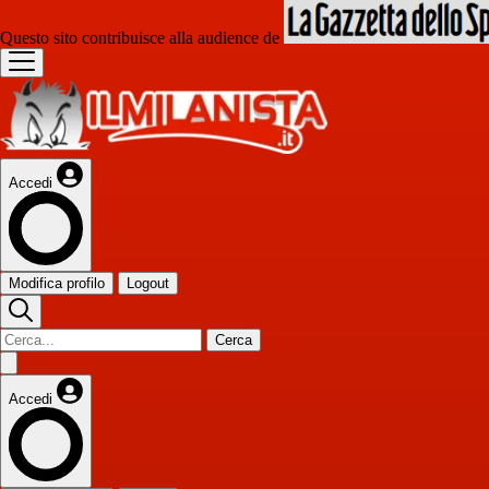
Questo sito contribuisce alla audience de
Accedi
Modifica profilo
Logout
Cerca
Accedi