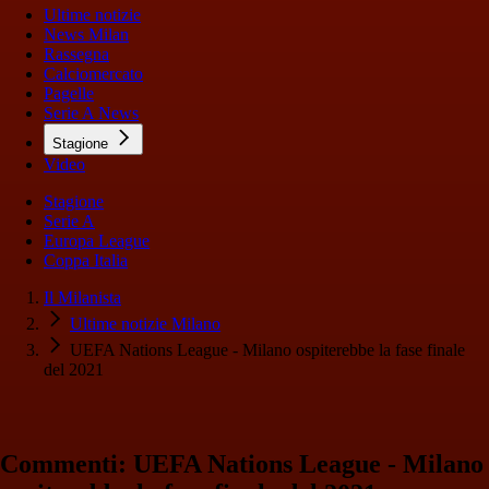
Ultime notizie
News Milan
Rassegna
Calciomercato
Pagelle
Serie A News
Stagione
Video
Stagione
Serie A
Europa League
Coppa Italia
Il Milanista
Ultime notizie Milano
UEFA Nations League - Milano ospiterebbe la fase finale
del 2021
Commenti: UEFA Nations League - Milano