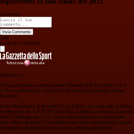
ospiterebbe la fase finale del 2021
Commenti
Invia Commento
Tutti
Leggi altri commenti
Ilmilanista.it
Testata giornalistica autorizzazione tribunale di Roma iscritta con il
n°78 con delibera del 12/04/2018. Direttore Responsabile: Stefano
Benedetti
Il sito IlMilanista.it di titolarità di Geo Editrice S.r.l. con sede in Roma,
via Bomarzo 34, C.F./PI 09724341004, è affiliato al network Gazzanet
di RCS Mediagroup S.p.a.. Unico responsabile dei contenuti (testi,
foto, video e grafiche) è Geo Editrice; per ogni comunicazione avente
ad oggetto i contenuti del Sito scrivere a info@geoeditrice.it