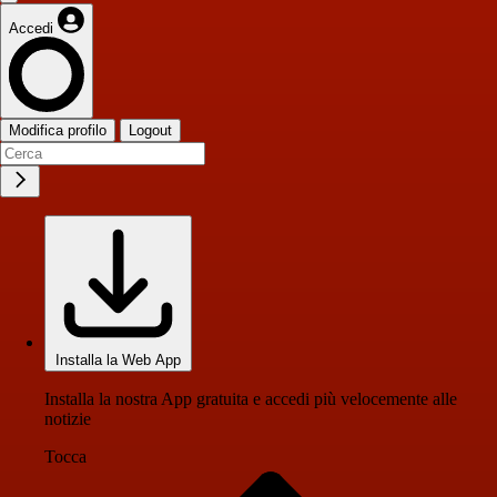
Accedi
Modifica profilo
Logout
Installa la Web App
Installa la nostra App gratuita e accedi più velocemente alle
notizie
Tocca