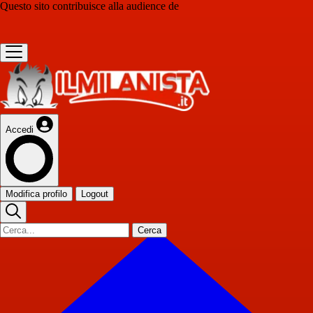
Questo sito contribuisce alla audience de
Accedi
Modifica profilo
Logout
Cerca