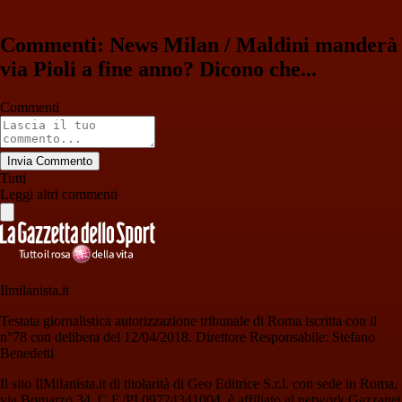
Commenti: News Milan / Maldini manderà
via Pioli a fine anno? Dicono che...
Commenti
Invia Commento
Tutti
Leggi altri commenti
Ilmilanista.it
Testata giornalistica autorizzazione tribunale di Roma iscritta con il
n°78 con delibera del 12/04/2018. Direttore Responsabile: Stefano
Benedetti
Il sito IlMilanista.it di titolarità di Geo Editrice S.r.l. con sede in Roma,
via Bomarzo 34, C.F./PI 09724341004, è affiliato al network Gazzanet