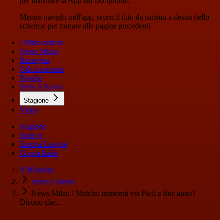
per installare la App sul tuo Iphone.
Mentre navighi nell'app, scorri il dito da sinistra a destra dello
schermo per tornare alle pagine precedenti
Ultime notizie
News Milan
Rassegna
Calciomercato
Pagelle
Serie A News
Stagione
Video
Stagione
Serie A
Europa League
Coppa Italia
Il Milanista
Serie A News
News Milan / Maldini manderà via Pioli a fine anno?
Dicono che...