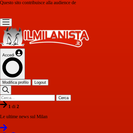
Questo sito contribuisce alla audience de
Accedi
Modifica profilo
Logout
Cerca
1
di
2
Le ultime news sul Milan