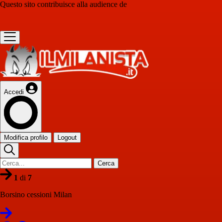
Questo sito contribuisce alla audience de
Accedi
Modifica profilo
Logout
Cerca
1
di
7
Borsino cessioni Milan