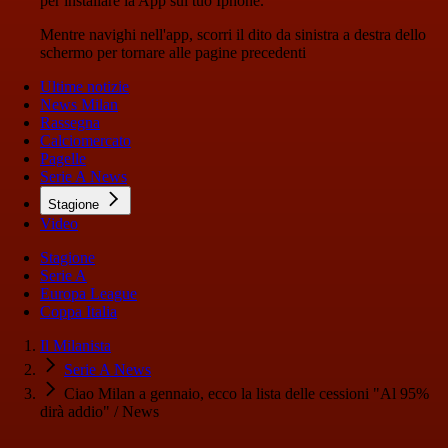
per installare la App sul tuo Iphone.
Mentre navighi nell'app, scorri il dito da sinistra a destra dello
schermo per tornare alle pagine precedenti
Ultime notizie
News Milan
Rassegna
Calciomercato
Pagelle
Serie A News
Stagione
Video
Stagione
Serie A
Europa League
Coppa Italia
Il Milanista
Serie A News
Ciao Milan a gennaio, ecco la lista delle cessioni "Al 95%
dirà addio" / News