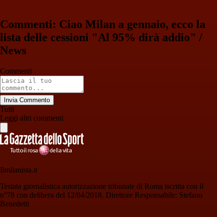
Commenti: Ciao Milan a gennaio, ecco la
lista delle cessioni "Al 95% dirà addio" /
News
Commenti
Invia Commento
Tutti
Leggi altri commenti
Ilmilanista.it
Testata giornalistica autorizzazione tribunale di Roma iscritta con il
n°78 con delibera del 12/04/2018. Direttore Responsabile: Stefano
Benedetti