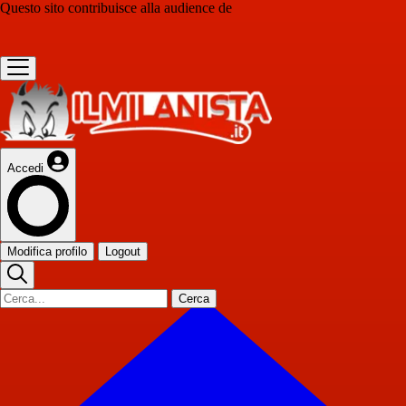
Questo sito contribuisce alla audience de
Accedi
Modifica profilo
Logout
Cerca