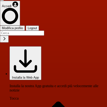
Accedi
Modifica profilo
Logout
Installa la Web App
Installa la nostra App gratuita e accedi più velocemente alle
notizie
Tocca