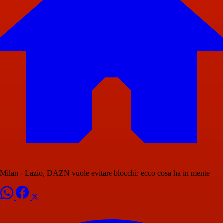
Milan - Lazio, DAZN vuole evitare blocchi: ecco cosa ha in mente