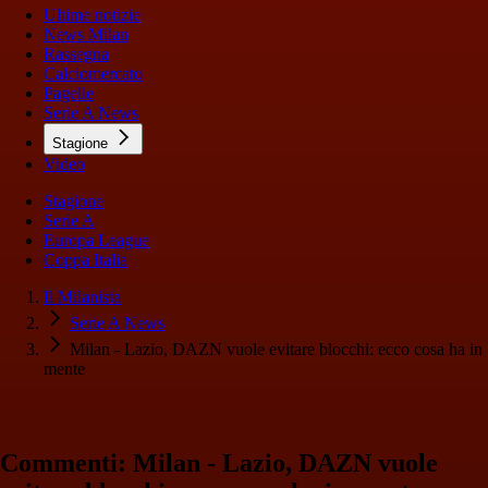
Ultime notizie
News Milan
Rassegna
Calciomercato
Pagelle
Serie A News
Stagione
Video
Stagione
Serie A
Europa League
Coppa Italia
Il Milanista
Serie A News
Milan - Lazio, DAZN vuole evitare blocchi: ecco cosa ha in
mente
Commenti: Milan - Lazio, DAZN vuole