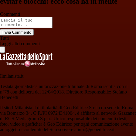
evitare blocchi: ecco cosa ha in mente
Commenti
Invia Commento
Tutti
Leggi altri commenti
Ilmilanista.it
Testata giornalistica autorizzazione tribunale di Roma iscritta con il
n°78 con delibera del 12/04/2018. Direttore Responsabile: Stefano
Benedetti
Il sito IlMilanista.it di titolarità di Geo Editrice S.r.l. con sede in Roma,
via Bomarzo 34, C.F./PI 09724341004, è affiliato al network Gazzanet
di RCS Mediagroup S.p.a.. Unico responsabile dei contenuti (testi,
foto, video e grafiche) è Geo Editrice; per ogni comunicazione avente
ad oggetto i contenuti del Sito scrivere a info@geoeditrice.it