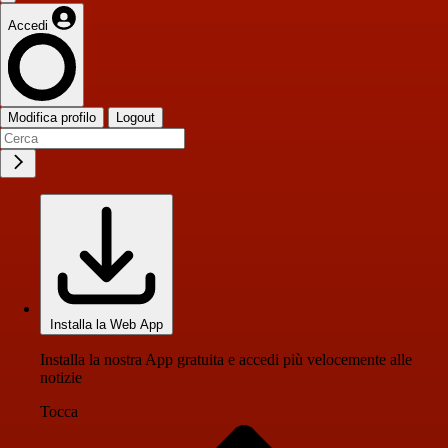
Accedi
Modifica profilo
Logout
Installa la Web App
Installa la nostra App gratuita e accedi più velocemente alle
notizie
Tocca