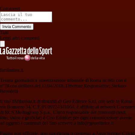
Commenti
Invia Commento
Tutti
Leggi altri commenti
Ilmilanista.it
Testata giornalistica autorizzazione tribunale di Roma iscritta con il
n°78 con delibera del 12/04/2018. Direttore Responsabile: Stefano
Benedetti
Il sito IlMilanista.it di titolarità di Geo Editrice S.r.l. con sede in Roma,
via Bomarzo 34, C.F./PI 09724341004, è affiliato al network Gazzanet
di RCS Mediagroup S.p.a.. Unico responsabile dei contenuti (testi,
foto, video e grafiche) è Geo Editrice; per ogni comunicazione avente
ad oggetto i contenuti del Sito scrivere a info@geoeditrice.it
Pagina non ufficiale, non autorizzata o connessa a Associazione Calcio