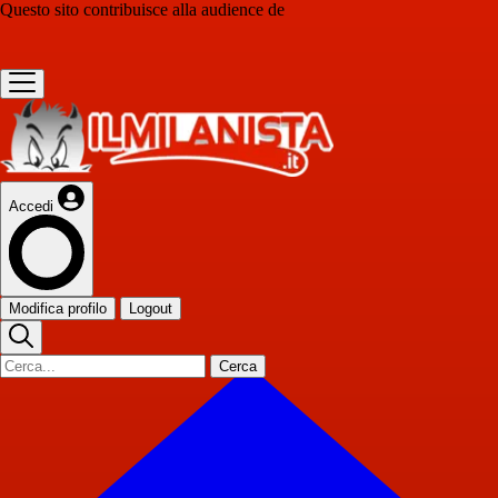
Questo sito contribuisce alla audience de
Accedi
Modifica profilo
Logout
Cerca