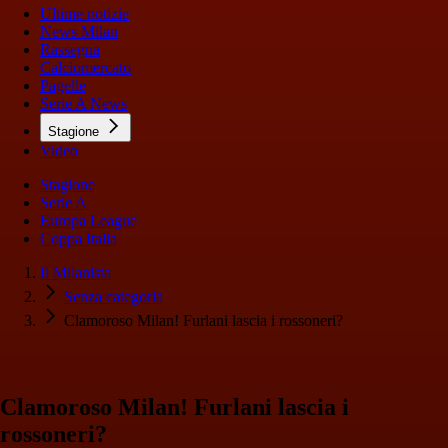
Ultime notizie
News Milan
Rassegna
Calciomercato
Pagelle
Serie A News
Stagione
Video
Stagione
Serie A
Europa League
Coppa Italia
Il Milanista
Senza categoria
Clamoroso Milan! Furlani lascia i rossoneri?
Clamoroso Milan! Furlani lascia i
rossoneri?