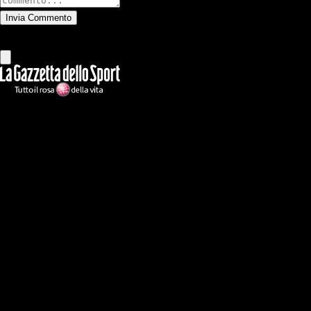
Invia Commento
Tutti
Leggi altri commenti
Ilmilanista.it
Testata giornalistica autorizzazione tribunale di Roma iscritta con il
n°78 con delibera del 12/04/2018. Direttore Responsabile: Stefano
Benedetti
Il sito IlMilanista.it di titolarità di Geo Editrice S.r.l. con sede in Roma,
via Bomarzo 34, C.F./PI 09724341004, è affiliato al network Gazzanet
di RCS Mediagroup S.p.a.. Unico responsabile dei contenuti (testi,
foto, video e grafiche) è Geo Editrice; per ogni comunicazione avente
ad oggetto i contenuti del Sito scrivere a info@geoeditrice.it
Pagina non ufficiale, non autorizzata o connessa a Associazione Calcio
Milan S.p.A. I marchi MILAN e AC MILAN sono di esclusiva
proprietà di Associazione Calcio Milan S.p.A..