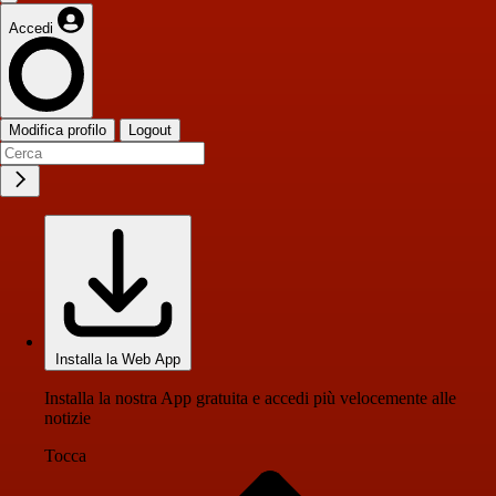
Accedi
Modifica profilo
Logout
Installa la Web App
Installa la nostra App gratuita e accedi più velocemente alle
notizie
Tocca