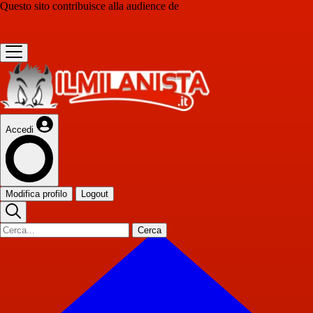
Questo sito contribuisce alla audience de
Accedi
Modifica profilo
Logout
Cerca