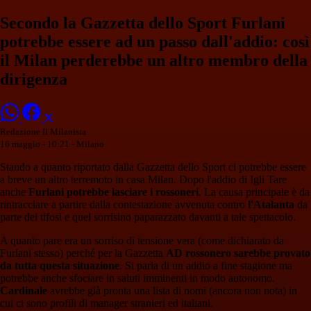
Secondo la Gazzetta dello Sport Furlani
potrebbe essere ad un passo dall'addio: così
il Milan perderebbe un altro membro della
dirigenza
Redazione Il Milanista
16 maggio - 10:21
- Milano
Stando a quanto riportato dalla Gazzetta dello Sport ci potrebbe essere
a breve un altro terremoto in casa Milan. Dopo l'addio di Igli Tare
anche
Furlani potrebbe lasciare i rossoneri
. La causa principale è da
rintracciare a partire dalla contestazione avvenuta contro
l'Atalanta
da
parte dei tifosi e quel sorrisino paparazzato davanti a tale spettacolo.
A quanto pare era un sorriso di tensione vera (come dichiarato da
Furlani stesso) perché per la Gazzetta
AD rossonero sarebbe provato
da tutta questa situazione
. Si parla di un addio a fine stagione ma
potrebbe anche sfociare in saluti imminenti in modo autonomo.
Cardinale
avrebbe già pronta una lista di nomi (ancora non nota) in
cui ci sono profili di manager stranieri ed italiani.