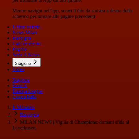
per installare la App sul tuo Iphone.
Mentre navighi nell'app, scorri il dito da sinistra a destra dello
schermo per tornare alle pagine precedenti
Ultime notizie
News Milan
Rassegna
Calciomercato
Pagelle
Serie A News
Stagione
Video
Stagione
Serie A
Europa League
Coppa Italia
Il Milanista
Rassegna
MILAN NEWS | Vigilia di Champions: domani sfida al
Leverkusen