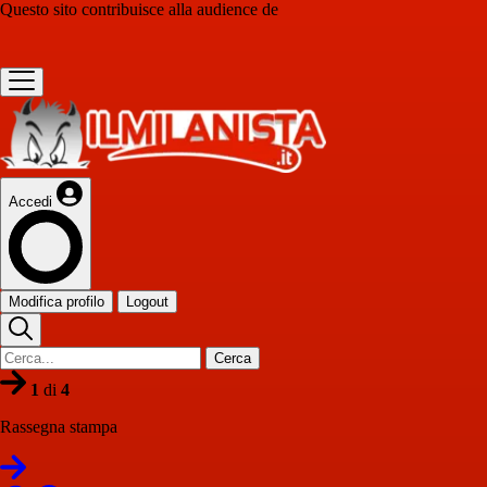
Questo sito contribuisce alla audience de
Accedi
Modifica profilo
Logout
Cerca
1
di
4
Rassegna stampa