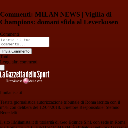
Commenti: MILAN NEWS | Vigilia di
Champions: domani sfida al Leverkusen
Commenti
Invia Commento
Tutti
Leggi altri commenti
Ilmilanista.it
Testata giornalistica autorizzazione tribunale di Roma iscritta con il
n°78 con delibera del 12/04/2018. Direttore Responsabile: Stefano
Benedetti
Il sito IlMilanista.it di titolarità di Geo Editrice S.r.l. con sede in Roma,
via Bomarzo 34, C.F./PI 09724341004, è affiliato al network Gazzanet