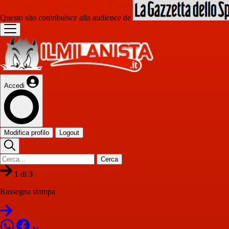
Questo sito contribuisce alla audience de
Accedi
Modifica profilo
Logout
Cerca
1
di
3
Rassegna stampa