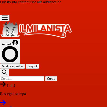
Questo sito contribuisce alla audience de
Accedi
Modifica profilo
Logout
Cerca
1
di
4
Rassegna stampa