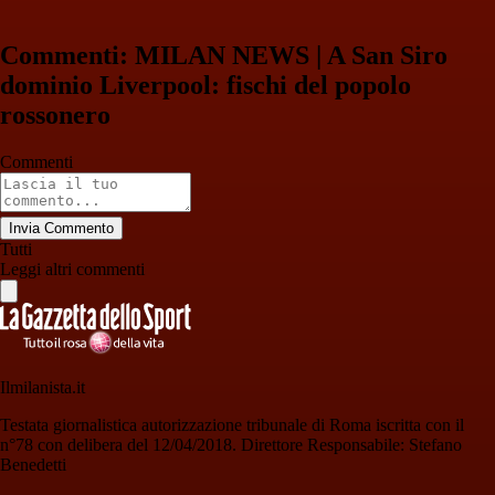
Commenti: MILAN NEWS | A San Siro
dominio Liverpool: fischi del popolo
rossonero
Commenti
Invia Commento
Tutti
Leggi altri commenti
Ilmilanista.it
Testata giornalistica autorizzazione tribunale di Roma iscritta con il
n°78 con delibera del 12/04/2018. Direttore Responsabile: Stefano
Benedetti