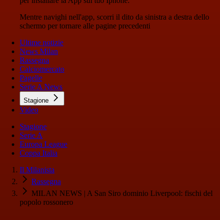
per installare la App sul tuo Iphone.
Mentre navighi nell'app, scorri il dito da sinistra a destra dello
schermo per tornare alle pagine precedenti
Ultime notizie
News Milan
Rassegna
Calciomercato
Pagelle
Serie A News
Stagione
Video
Stagione
Serie A
Europa League
Coppa Italia
Il Milanista
Rassegna
MILAN NEWS | A San Siro dominio Liverpool: fischi del
popolo rossonero