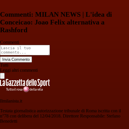
Commenti: MILAN NEWS | L'idea di
Conceicao: Joao Felix alternativa a
Rashford
Commenti
Invia Commento
Tutti
Leggi altri commenti
Ilmilanista.it
Testata giornalistica autorizzazione tribunale di Roma iscritta con il
n°78 con delibera del 12/04/2018. Direttore Responsabile: Stefano
Benedetti