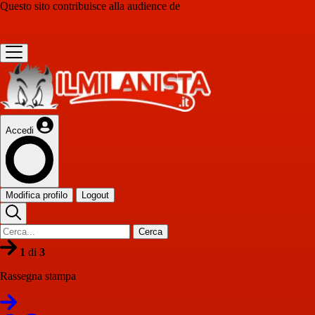
Questo sito contribuisce alla audience de
Accedi
Modifica profilo
Logout
Cerca
1
di
3
Rassegna stampa