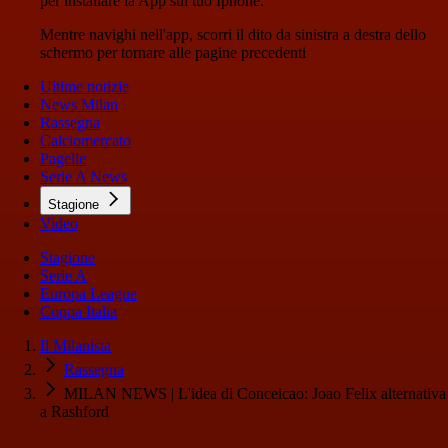
per installare la App sul tuo Iphone.
Mentre navighi nell'app, scorri il dito da sinistra a destra dello
schermo per tornare alle pagine precedenti
Ultime notizie
News Milan
Rassegna
Calciomercato
Pagelle
Serie A News
Stagione
Video
Stagione
Serie A
Europa League
Coppa Italia
Il Milanista
Rassegna
MILAN NEWS | L'idea di Conceicao: Joao Felix alternativa
a Rashford