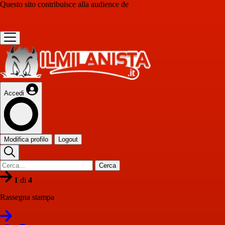
Questo sito contribuisce alla audience de
Accedi
Modifica profilo
Logout
Cerca
1
di
4
Rassegna stampa