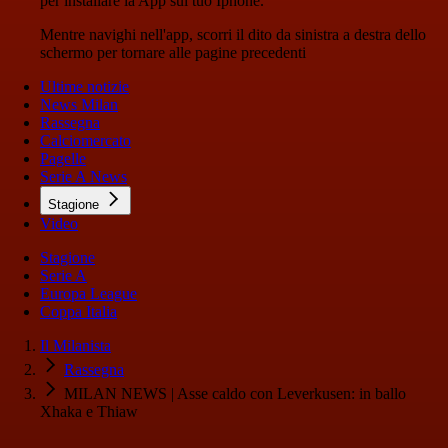
per installare la App sul tuo Iphone.
Mentre navighi nell'app, scorri il dito da sinistra a destra dello
schermo per tornare alle pagine precedenti
Ultime notizie
News Milan
Rassegna
Calciomercato
Pagelle
Serie A News
Stagione
Video
Stagione
Serie A
Europa League
Coppa Italia
Il Milanista
Rassegna
MILAN NEWS | Asse caldo con Leverkusen: in ballo
Xhaka e Thiaw