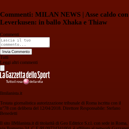
Commenti: MILAN NEWS | Asse caldo con
Leverkusen: in ballo Xhaka e Thiaw
Commenti
Invia Commento
Tutti
Leggi altri commenti
Ilmilanista.it
Testata giornalistica autorizzazione tribunale di Roma iscritta con il
n°78 con delibera del 12/04/2018. Direttore Responsabile: Stefano
Benedetti
Il sito IlMilanista.it di titolarità di Geo Editrice S.r.l. con sede in Roma,
via Bomarzo 34, C.F./PI 09724341004, è affiliato al network Gazzanet