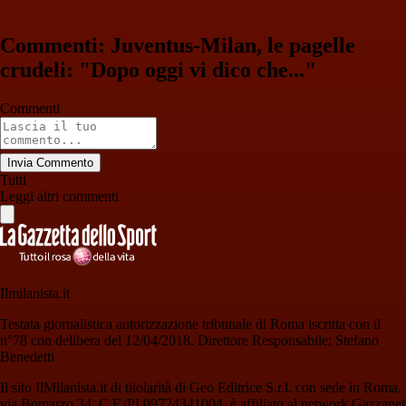
Commenti: Juventus-Milan, le pagelle
crudeli: "Dopo oggi vi dico che..."
Commenti
Invia Commento
Tutti
Leggi altri commenti
Ilmilanista.it
Testata giornalistica autorizzazione tribunale di Roma iscritta con il
n°78 con delibera del 12/04/2018. Direttore Responsabile: Stefano
Benedetti
Il sito IlMilanista.it di titolarità di Geo Editrice S.r.l. con sede in Roma,
via Bomarzo 34, C.F./PI 09724341004, è affiliato al network Gazzanet