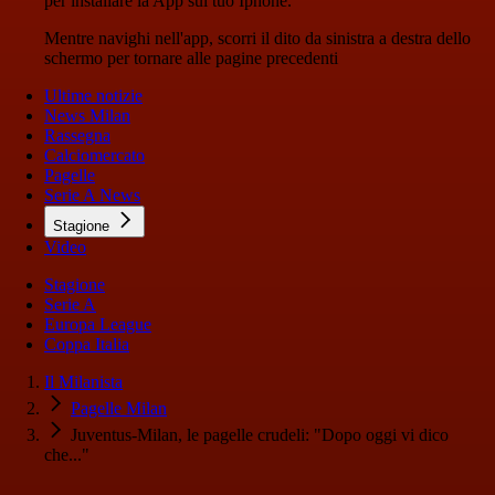
per installare la App sul tuo Iphone.
Mentre navighi nell'app, scorri il dito da sinistra a destra dello
schermo per tornare alle pagine precedenti
Ultime notizie
News Milan
Rassegna
Calciomercato
Pagelle
Serie A News
Stagione
Video
Stagione
Serie A
Europa League
Coppa Italia
Il Milanista
Pagelle Milan
Juventus-Milan, le pagelle crudeli: "Dopo oggi vi dico
che..."