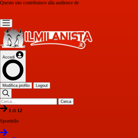
Questo sito contribuisce alla audience de
Accedi
Modifica profilo
Logout
Cerca
1
di
12
Sportiello