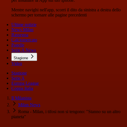
per installare la App sul tuo Iphone.
Mentre navighi nell'app, scorri il dito da sinistra a destra dello
schermo per tornare alle pagine precedenti
Ultime notizie
News Milan
Rassegna
Calciomercato
Pagelle
Serie A News
Stagione
Video
Stagione
Serie A
Europa League
Coppa Italia
Il Milanista
Milan News
Roma - Milan, i tifosi non si tengono: "Stanno su un altro
pianeta"