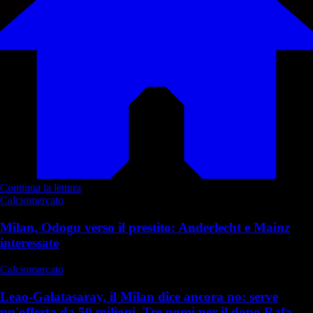
Continua la lettura
Calciomercato
Milan, Odogu verso il prestito: Anderlecht e Mainz
interessate
Calciomercato
Leao-Galatasaray, il Milan dice ancora no: serve
un'offerta da 50 milioni. Tre nomi per il dopo Rafa