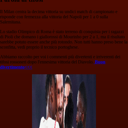
Il Milan centra la decima vittoria su undici match di campionato e
risponde con fermezza alla vittoria del Napoli per 1 a 0 sulla
Salernitana.
Lo stadio Olimpico di Roma è stato terreno di conquista per i ragazzi
di Pioli che domano i giallorossi di Mourinho per 2 a 1, ma il risultato
sarebbe potuto essere anche più rotondo. Non tutti hanno preso bene la
sconfitta, vedi proprio il tecnico portoghese.
Abbiamo raccolto per voi i commenti più divertenti e irriverenti dei
tifosi rossoneri dopo l'ennesima vittoria del Diavolo.
Buon
divertimento<<<