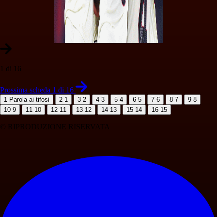
1 di 16
Prossima scheda 1 di 16
1
Parola ai tifosi
2
1
3
2
4
3
5
4
6
5
7
6
8
7
9
8
10
9
11
10
12
11
13
12
14
13
15
14
16
15
© RIPRODUZIONE RISERVATA