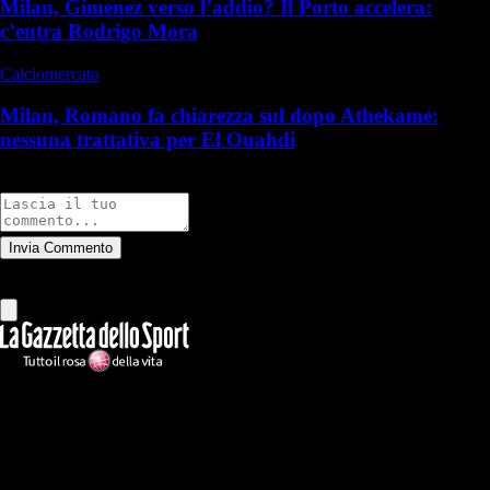
Milan, Gimenez verso l’addio? Il Porto accelera:
c’entra Rodrigo Mora
Calciomercato
Milan, Romano fa chiarezza sul dopo Athekame:
nessuna trattativa per El Ouahdi
Commenti
Invia Commento
Tutti
Leggi altri commenti
Ilmilanista.it
Testata giornalistica autorizzazione tribunale di Roma iscritta con il
n°78 con delibera del 12/04/2018. Direttore Responsabile: Stefano
Benedetti