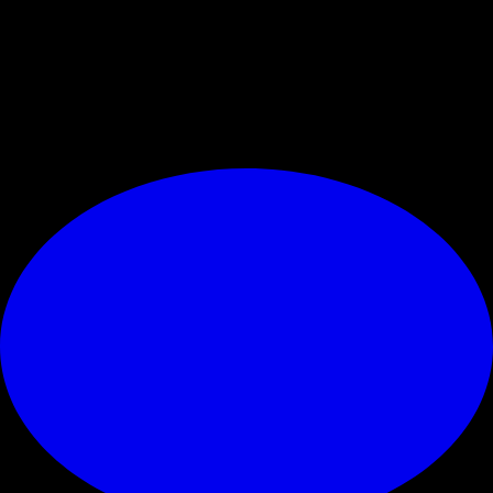
panchina. Potrebbero già arrivare le prime comunicazioni oggi:
Furlani
lascerà la sua posizione da ad,
Tare e Moncada
subiranno le
conseguenze delle scelte nel mercato, mentre Allegri risponderà per il
fallimento in Champions.
© RIPRODUZIONE RISERVATA