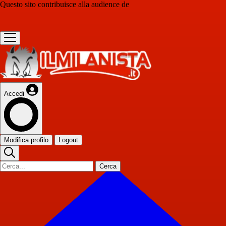
Questo sito contribuisce alla audience de
Accedi
Modifica profilo
Logout
Cerca