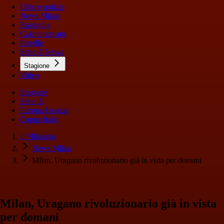
Ultime notizie
News Milan
Rassegna
Calciomercato
Pagelle
Serie A News
Stagione
Video
Stagione
Serie A
Europa League
Coppa Italia
Il Milanista
News Milan
Milan, Uragano rivoluzionario già in vista per domani
Milan, Uragano rivoluzionario già in vista
per domani