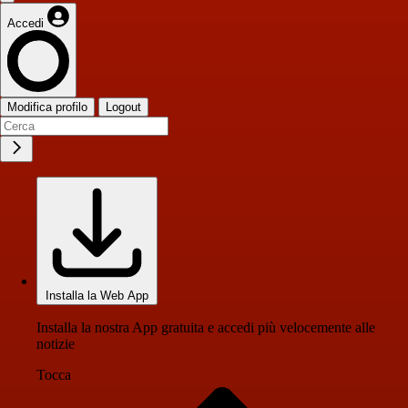
Accedi
Modifica profilo
Logout
Installa la Web App
Installa la nostra App gratuita e accedi più velocemente alle
notizie
Tocca