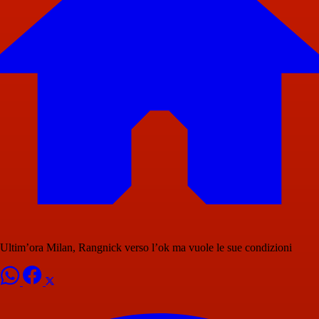
Ultim’ora Milan, Rangnick verso l’ok ma vuole le sue condizioni