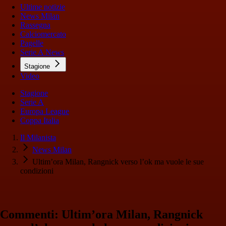
Ultime notizie
News Milan
Rassegna
Calciomercato
Pagelle
Serie A News
Stagione
Video
Stagione
Serie A
Europa League
Coppa Italia
Il Milanista
News Milan
Ultim’ora Milan, Rangnick verso l’ok ma vuole le sue
condizioni
Commenti: Ultim’ora Milan, Rangnick