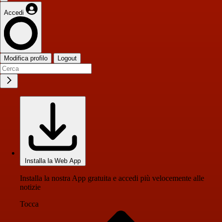
Accedi
Modifica profilo
Logout
Installa la Web App
Installa la nostra App gratuita e accedi più velocemente alle
notizie
Tocca