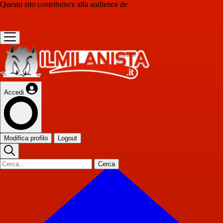
Questo sito contribuisce alla audience de
Accedi
Modifica profilo
Logout
Cerca