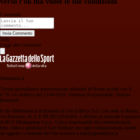
verso l’ok ma vuole le sue condizioni
Commenti
Invia Commento
Tutti
Leggi altri commenti
Ilmilanista.it
Testata giornalistica autorizzazione tribunale di Roma iscritta con il
n°78 con delibera del 12/04/2018. Direttore Responsabile: Stefano
Benedetti
Il sito IlMilanista.it di titolarità di Geo Editrice S.r.l. con sede in Roma,
via Bomarzo 34, C.F./PI 09724341004, è affiliato al network Gazzanet
di RCS Mediagroup S.p.a.. Unico responsabile dei contenuti (testi,
foto, video e grafiche) è Geo Editrice; per ogni comunicazione avente
ad oggetto i contenuti del Sito scrivere a info@geoeditrice.it