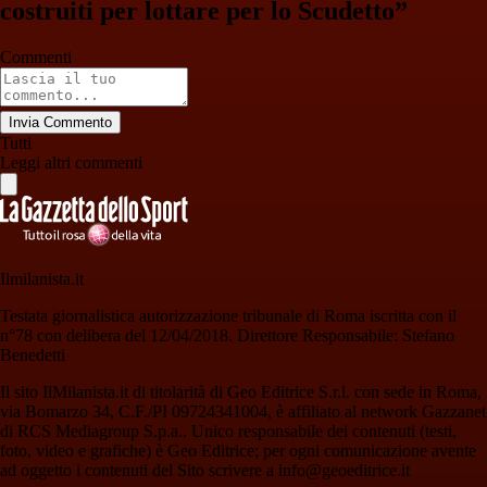
costruiti per lottare per lo Scudetto”
Commenti
Invia Commento
Tutti
Leggi altri commenti
Ilmilanista.it
Testata giornalistica autorizzazione tribunale di Roma iscritta con il
n°78 con delibera del 12/04/2018. Direttore Responsabile: Stefano
Benedetti
Il sito IlMilanista.it di titolarità di Geo Editrice S.r.l. con sede in Roma,
via Bomarzo 34, C.F./PI 09724341004, è affiliato al network Gazzanet
di RCS Mediagroup S.p.a.. Unico responsabile dei contenuti (testi,
foto, video e grafiche) è Geo Editrice; per ogni comunicazione avente
ad oggetto i contenuti del Sito scrivere a info@geoeditrice.it