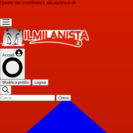
Questo sito contribuisce alla audience de
Accedi
Modifica profilo
Logout
Cerca