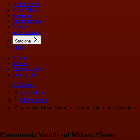
Ultime notizie
News Milan
Rassegna
Calciomercato
Pagelle
Serie A News
Stagione
Video
Stagione
Serie A
Europa League
Coppa Italia
Il Milanista
News Milan
Ultime notizie
Vanoli sul Milan: “Sono costruiti per lottare per lo Scudetto”
Commenti: Vanoli sul Milan: “Sono