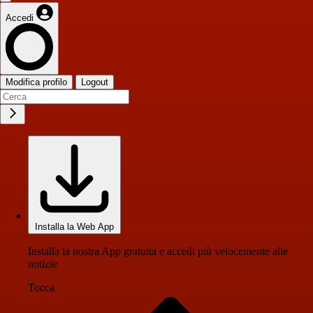
Accedi
Modifica profilo
Logout
Installa la Web App
Installa la nostra App gratuita e accedi più velocemente alle
notizie
Tocca