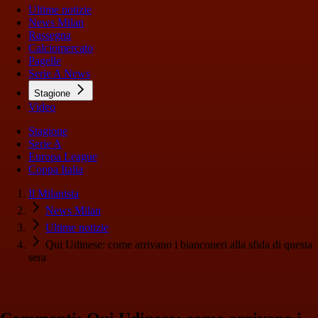
Ultime notizie
News Milan
Rassegna
Calciomercato
Pagelle
Serie A News
Stagione
Video
Stagione
Serie A
Europa League
Coppa Italia
Il Milanista
News Milan
Ultime notizie
Qui Udinese: come arrivano i bianconeri alla sfida di questa
sera