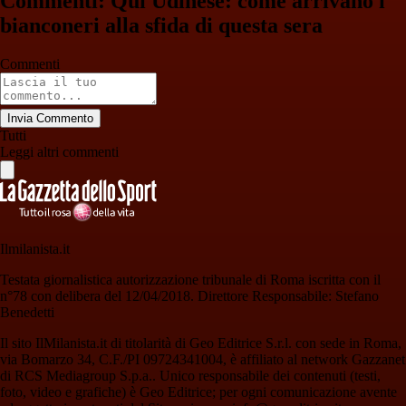
Commenti: Qui Udinese: come arrivano i
bianconeri alla sfida di questa sera
Commenti
Invia Commento
Tutti
Leggi altri commenti
Ilmilanista.it
Testata giornalistica autorizzazione tribunale di Roma iscritta con il
n°78 con delibera del 12/04/2018. Direttore Responsabile: Stefano
Benedetti
Il sito IlMilanista.it di titolarità di Geo Editrice S.r.l. con sede in Roma,
via Bomarzo 34, C.F./PI 09724341004, è affiliato al network Gazzanet
di RCS Mediagroup S.p.a.. Unico responsabile dei contenuti (testi,
foto, video e grafiche) è Geo Editrice; per ogni comunicazione avente