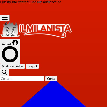
Questo sito contribuisce alla audience de
Accedi
Modifica profilo
Logout
Cerca