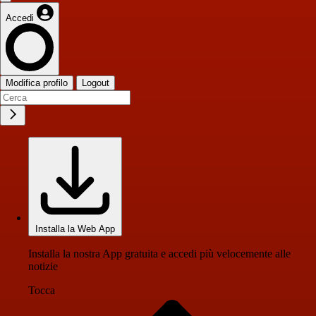
Accedi
Modifica profilo
Logout
Installa la Web App
Installa la nostra App gratuita e accedi più velocemente alle
notizie
Tocca