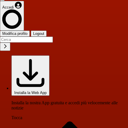
Accedi
Modifica profilo
Logout
Installa la Web App
Installa la nostra App gratuita e accedi più velocemente alle
notizie
Tocca