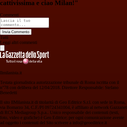
cattivissima e ciao Milan!"
Commenti
Invia Commento
Tutti
Leggi altri commenti
Ilmilanista.it
Testata giornalistica autorizzazione tribunale di Roma iscritta con il
n°78 con delibera del 12/04/2018. Direttore Responsabile: Stefano
Benedetti
Il sito IlMilanista.it di titolarità di Geo Editrice S.r.l. con sede in Roma,
via Bomarzo 34, C.F./PI 09724341004, è affiliato al network Gazzanet
di RCS Mediagroup S.p.a.. Unico responsabile dei contenuti (testi,
foto, video e grafiche) è Geo Editrice; per ogni comunicazione avente
ad oggetto i contenuti del Sito scrivere a info@geoeditrice.it