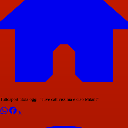
Tuttosport titola oggi: "Juve cattivissima e ciao Milan!"