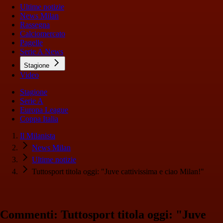
Ultime notizie
News Milan
Rassegna
Calciomercato
Pagelle
Serie A News
Stagione
Video
Stagione
Serie A
Europa League
Coppa Italia
Il Milanista
News Milan
Ultime notizie
Tuttosport titola oggi: "Juve cattivissima e ciao Milan!"
Commenti: Tuttosport titola oggi: "Juve