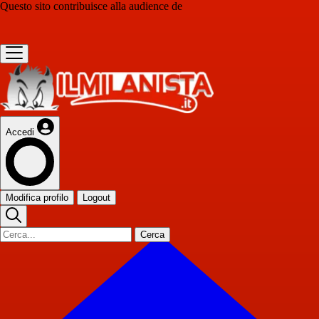
Questo sito contribuisce alla audience de
Accedi
Modifica profilo
Logout
Cerca