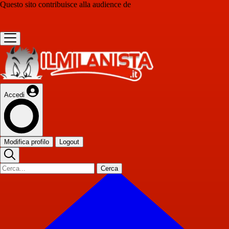
Questo sito contribuisce alla audience de
Accedi
Modifica profilo
Logout
Cerca