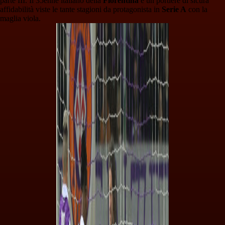
parte III. Il 35enne italiano della
Fiorentina
è un portiere di sicura
affidabilità viste le tante stagioni da protagonista in
Serie A
con la
maglia viola.