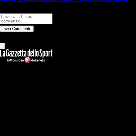
Commenti
Invia Commento
Tutti
Leggi altri commenti
Ilmilanista.it
Testata giornalistica autorizzazione tribunale di Roma iscritta con il
n°78 con delibera del 12/04/2018. Direttore Responsabile: Stefano
Benedetti
Il sito IlMilanista.it di titolarità di Geo Editrice S.r.l. con sede in Roma,
via Bomarzo 34, C.F./PI 09724341004, è affiliato al network Gazzanet
di RCS Mediagroup S.p.a.. Unico responsabile dei contenuti (testi,
foto, video e grafiche) è Geo Editrice; per ogni comunicazione avente
ad oggetto i contenuti del Sito scrivere a info@geoeditrice.it