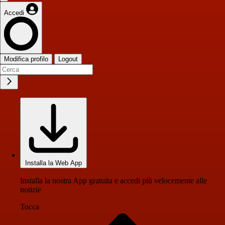
Accedi
Modifica profilo
Logout
Installa la Web App
Installa la nostra App gratuita e accedi più velocemente alle
notizie
Tocca