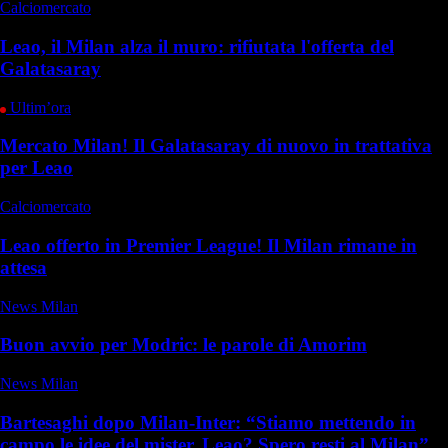
Calciomercato
Leao, il Milan alza il muro: rifiutata l'offerta del
Galatasaray
Ultim’ora
Mercato Milan! Il Galatasaray di nuovo in trattativa
per Leao
Calciomercato
Leao offerto in Premier League! Il Milan rimane in
attesa
News Milan
Buon avvio per Modric: le parole di Amorim
News Milan
Bartesaghi dopo Milan-Inter: “Stiamo mettendo in
campo le idee del mister. Leao? Spero resti al Milan”