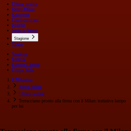
Ultime notizie
News Milan
Rassegna
Calciomercato
Pagelle
Serie A News
Stagione
Video
Stagione
Serie A
Europa League
Coppa Italia
Il Milanista
News Milan
Ultime notizie
Terracciano pronto alla firma con il Milan: trattativa lampo
per lui