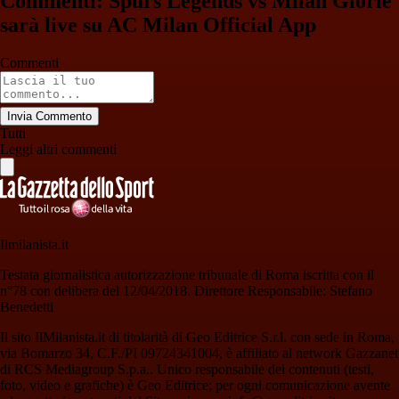
Commenti: Spurs Legends vs Milan Glorie
sarà live su AC Milan Official App
Commenti
Invia Commento
Tutti
Leggi altri commenti
Ilmilanista.it
Testata giornalistica autorizzazione tribunale di Roma iscritta con il
n°78 con delibera del 12/04/2018. Direttore Responsabile: Stefano
Benedetti
Il sito IlMilanista.it di titolarità di Geo Editrice S.r.l. con sede in Roma,
via Bomarzo 34, C.F./PI 09724341004, è affiliato al network Gazzanet
di RCS Mediagroup S.p.a.. Unico responsabile dei contenuti (testi,
foto, video e grafiche) è Geo Editrice; per ogni comunicazione avente