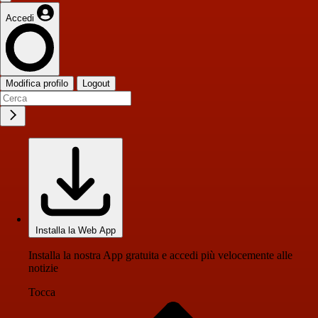
Accedi
Modifica profilo
Logout
Installa la Web App
Installa la nostra App gratuita e accedi più velocemente alle
notizie
Tocca