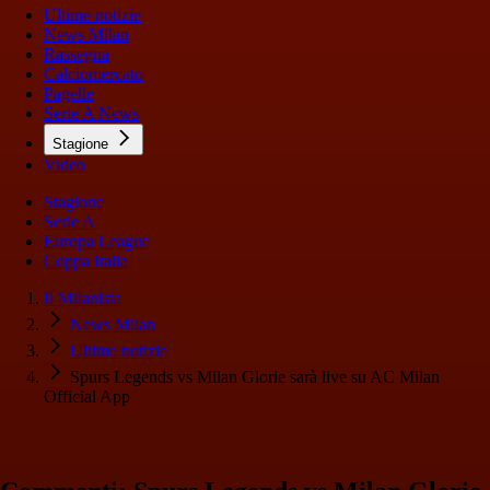
Ultime notizie
News Milan
Rassegna
Calciomercato
Pagelle
Serie A News
Stagione
Video
Stagione
Serie A
Europa League
Coppa Italia
Il Milanista
News Milan
Ultime notizie
Spurs Legends vs Milan Glorie sarà live su AC Milan
Official App