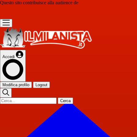
Questo sito contribuisce alla audience de
Accedi
Modifica profilo
Logout
Cerca