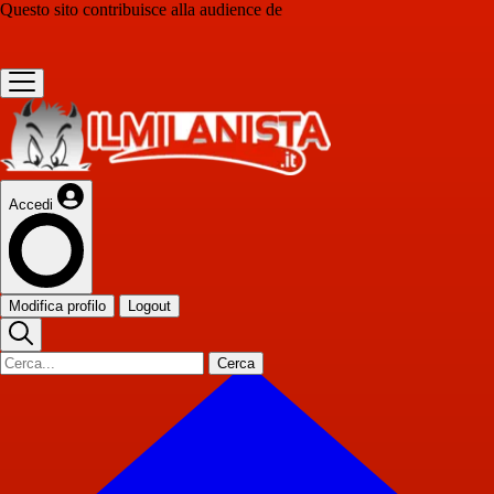
Questo sito contribuisce alla audience de
Accedi
Modifica profilo
Logout
Cerca