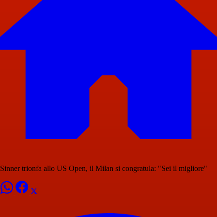
Sinner trionfa allo US Open, il Milan si congratula: "Sei il migliore"