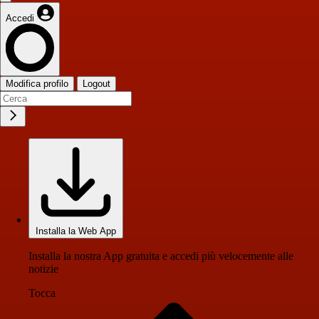
Accedi
Modifica profilo
Logout
Installa la Web App
Installa la nostra App gratuita e accedi più velocemente alle
notizie
Tocca