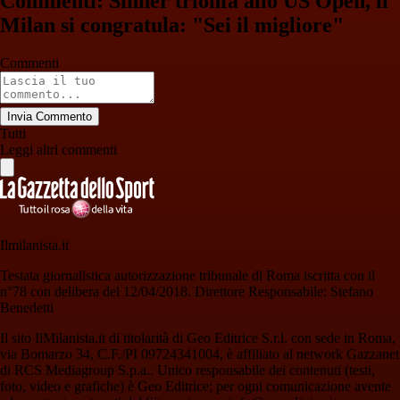
Commenti: Sinner trionfa allo US Open, il
Milan si congratula: "Sei il migliore"
Commenti
Invia Commento
Tutti
Leggi altri commenti
Ilmilanista.it
Testata giornalistica autorizzazione tribunale di Roma iscritta con il
n°78 con delibera del 12/04/2018. Direttore Responsabile: Stefano
Benedetti
Il sito IlMilanista.it di titolarità di Geo Editrice S.r.l. con sede in Roma,
via Bomarzo 34, C.F./PI 09724341004, è affiliato al network Gazzanet
di RCS Mediagroup S.p.a.. Unico responsabile dei contenuti (testi,
foto, video e grafiche) è Geo Editrice; per ogni comunicazione avente