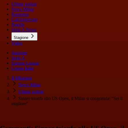
Ultime notizie
News Milan
Rassegna
Calciomercato
Pagelle
Serie A News
Stagione
Video
Stagione
Serie A
Europa League
Coppa Italia
Il Milanista
News Milan
Ultime notizie
Sinner trionfa allo US Open, il Milan si congratula: "Sei il
migliore"