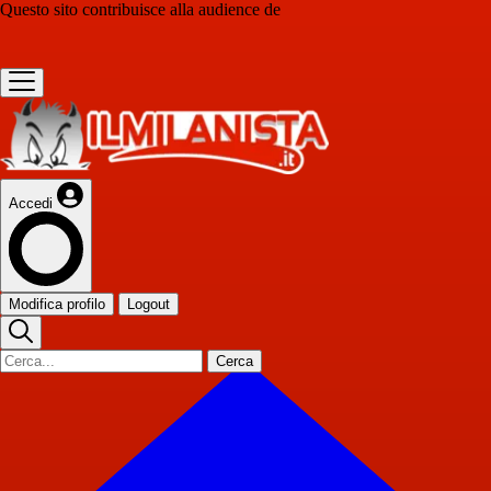
Questo sito contribuisce alla audience de
Accedi
Modifica profilo
Logout
Cerca