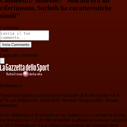
Commenti: Simeone: "Morata era un
riferimento, Sorloth ha caratteristiche
simili"
Commenti
Invia Commento
Tutti
Leggi altri commenti
Ilmilanista.it
Testata giornalistica autorizzazione tribunale di Roma iscritta con il
n°78 con delibera del 12/04/2018. Direttore Responsabile: Stefano
Benedetti
Il sito IlMilanista.it di titolarità di Geo Editrice S.r.l. con sede in Roma,
via Bomarzo 34, C.F./PI 09724341004, è affiliato al network Gazzanet
di RCS Mediagroup S.p.a.. Unico responsabile dei contenuti (testi,