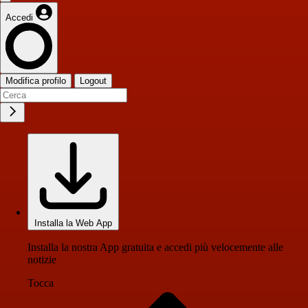
Accedi
Modifica profilo
Logout
Installa la Web App
Installa la nostra App gratuita e accedi più velocemente alle
notizie
Tocca