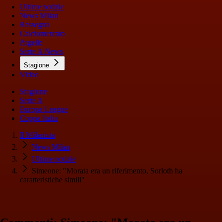
Ultime notizie
News Milan
Rassegna
Calciomercato
Pagelle
Serie A News
Stagione
Video
Stagione
Serie A
Europa League
Coppa Italia
Il Milanista
News Milan
Ultime notizie
Simeone: "Morata era un riferimento, Sorloth ha
caratteristiche simili"