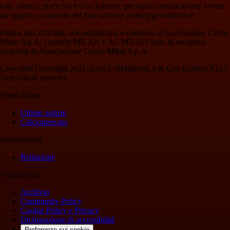
foto, video e grafiche) è Geo Editrice; per ogni comunicazione avente
ad oggetto i contenuti del Sito scrivere a info@geoeditrice.it
Pagina non ufficiale, non autorizzata o connessa a Associazione Calcio
Milan S.p.A. I marchi MILAN e AC MILAN sono di esclusiva
proprietà di Associazione Calcio Milan S.p.A..
Copyright Copyright 2021-2026 © IlMilanista.it & Geo Editrice S.r.l |
Tutti i diritti riservati.
Primo Piano
Ultime notizie
Calciomercato
Informazioni
Redazione
Trasparenza
Archivio
Community Policy
Cookie Policy e Privacy
Dichiarazione di accessibilità
Preferenze sui cookie