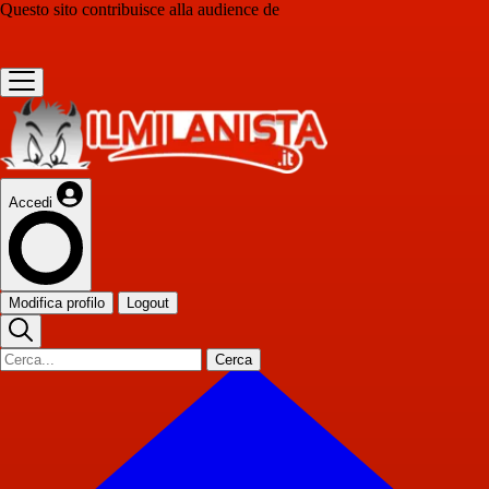
Questo sito contribuisce alla audience de
Accedi
Modifica profilo
Logout
Cerca