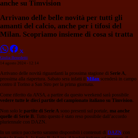
anche su Timvision
Arrivano delle belle novità per tutti gli
amanti del calcio, anche per i tifosi del
Milan. Scopriamo insieme di cosa si tratta
Giulia Benedetti
14 agosto 2024 - 12:14
Arrivano delle novità riguardanti la prossima stagione di
Serie A
,
prossima alla riapertura. Sabato sera infatti il
Milan
scenderà in campo
contro il Torino a San Siro per la prima giornata.
Come riferito da
ANSA
, a partire da questo weekend sarà possibile
vedere tutte le dieci partite del campionato italiano su Timvision
.
Non solo le
partite di Serie A
sono presenti sul portale,
ma anche
quelle di Serie B
. Tutto questo è stato reso possibile dall’accordo
pluriennale con DAZN.
In un unico pacchetto saranno disponibili i contenuti di
DAZN
con
tutta la Serie A, la Serie B, la Liga, il basket italiano ed europeo, il