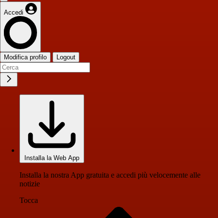
Accedi
Modifica profilo
Logout
Installa la Web App
Installa la nostra App gratuita e accedi più velocemente alle
notizie
Tocca