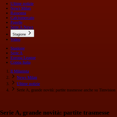
Ultime notizie
News Milan
Rassegna
Calciomercato
Pagelle
Serie A News
Stagione
Video
Stagione
Serie A
Europa League
Coppa Italia
Il Milanista
News Milan
Ultime notizie
Serie A, grande novità: partite trasmesse anche su Timvision
Serie A, grande novità: partite trasmesse