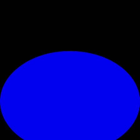
giri, la serie A di basket, gli sport invernali e i motori.
Infine nel pacchetto anche tutto il catalogo di Disney+,
l'intrattenimento di Infinity+ e i contenuti di TimVision.
© RIPRODUZIONE RISERVATA