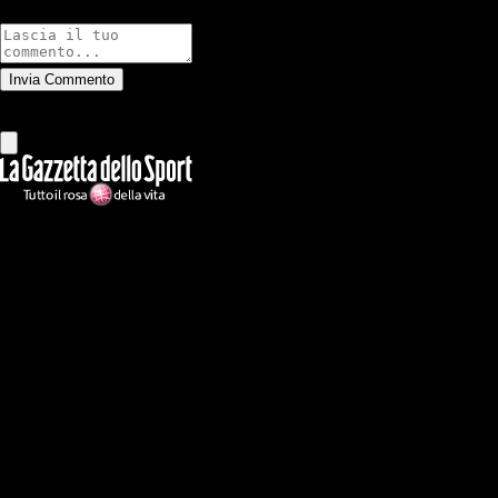
Commenti
Invia Commento
Tutti
Leggi altri commenti
Ilmilanista.it
Testata giornalistica autorizzazione tribunale di Roma iscritta con il
n°78 con delibera del 12/04/2018. Direttore Responsabile: Stefano
Benedetti
Il sito IlMilanista.it di titolarità di Geo Editrice S.r.l. con sede in Roma,
via Bomarzo 34, C.F./PI 09724341004, è affiliato al network Gazzanet
di RCS Mediagroup S.p.a.. Unico responsabile dei contenuti (testi,
foto, video e grafiche) è Geo Editrice; per ogni comunicazione avente
ad oggetto i contenuti del Sito scrivere a info@geoeditrice.it
Pagina non ufficiale, non autorizzata o connessa a Associazione Calcio
Milan S.p.A. I marchi MILAN e AC MILAN sono di esclusiva