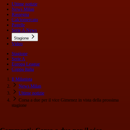
Ultime notizie
News Milan
Rassegna
Calciomercato
Pagelle
Serie A News
Stagione
Video
Stagione
Serie A
Europa League
Coppa Italia
Il Milanista
News Milan
Ultime notizie
Corsa a due per il vice Gimenez in vista della prossima
stagione