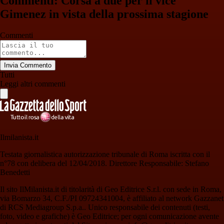
Commenti: Corsa a due per il vice
Gimenez in vista della prossima stagione
Commenti
Invia Commento
Tutti
Leggi altri commenti
Ilmilanista.it
Testata giornalistica autorizzazione tribunale di Roma iscritta con il
n°78 con delibera del 12/04/2018. Direttore Responsabile: Stefano
Benedetti
Il sito IlMilanista.it di titolarità di Geo Editrice S.r.l. con sede in Roma,
via Bomarzo 34, C.F./PI 09724341004, è affiliato al network Gazzanet
di RCS Mediagroup S.p.a.. Unico responsabile dei contenuti (testi,
foto, video e grafiche) è Geo Editrice; per ogni comunicazione avente