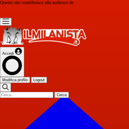
Questo sito contribuisce alla audience de
Accedi
Modifica profilo
Logout
Cerca