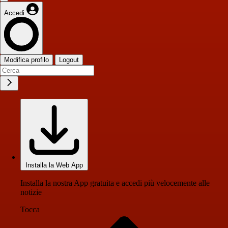
Accedi
Modifica profilo
Logout
Installa la Web App
Installa la nostra App gratuita e accedi più velocemente alle
notizie
Tocca