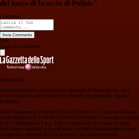
del tocco di braccio di Pulisic"
Commenti
Invia Commento
Tutti
Leggi altri commenti
Ilmilanista.it
Testata giornalistica autorizzazione tribunale di Roma iscritta con il
n°78 con delibera del 12/04/2018. Direttore Responsabile: Stefano
Benedetti
Il sito IlMilanista.it di titolarità di Geo Editrice S.r.l. con sede in Roma,
via Bomarzo 34, C.F./PI 09724341004, è affiliato al network Gazzanet
di RCS Mediagroup S.p.a.. Unico responsabile dei contenuti (testi,
foto, video e grafiche) è Geo Editrice; per ogni comunicazione avente
ad oggetto i contenuti del Sito scrivere a info@geoeditrice.it