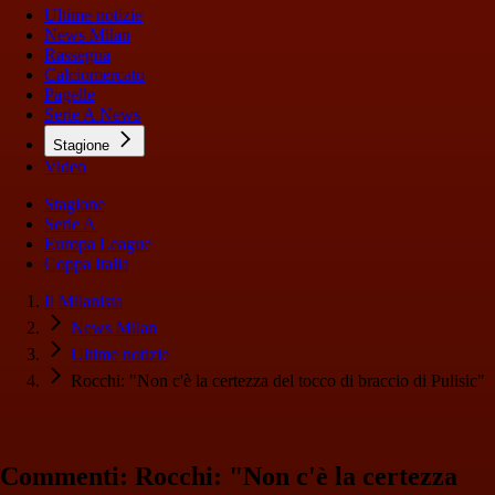
Ultime notizie
News Milan
Rassegna
Calciomercato
Pagelle
Serie A News
Stagione
Video
Stagione
Serie A
Europa League
Coppa Italia
Il Milanista
News Milan
Ultime notizie
Rocchi: "Non c'è la certezza del tocco di braccio di Pulisic"
Commenti: Rocchi: "Non c'è la certezza