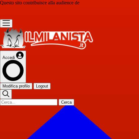
Questo sito contribuisce alla audience de
Accedi
Modifica profilo
Logout
Cerca