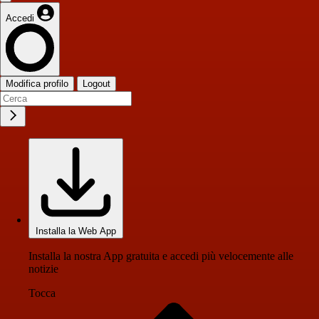
Accedi
Modifica profilo
Logout
Installa la Web App
Installa la nostra App gratuita e accedi più velocemente alle
notizie
Tocca