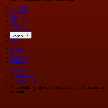
Ultime notizie
News Milan
Rassegna
Calciomercato
Pagelle
Serie A News
Stagione
Video
Stagione
Serie A
Europa League
Coppa Italia
Il Milanista
News Milan
Ultime notizie
Passerini: “Allegri è ciò di cui ha bisogno il Milan, qualcosa
sta cambiando..”