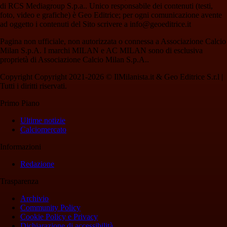
di RCS Mediagroup S.p.a.. Unico responsabile dei contenuti (testi,
foto, video e grafiche) è Geo Editrice; per ogni comunicazione avente
ad oggetto i contenuti del Sito scrivere a info@geoeditrice.it
Pagina non ufficiale, non autorizzata o connessa a Associazione Calcio
Milan S.p.A. I marchi MILAN e AC MILAN sono di esclusiva
proprietà di Associazione Calcio Milan S.p.A..
Copyright Copyright 2021-2026 © IlMilanista.it & Geo Editrice S.r.l |
Tutti i diritti riservati.
Primo Piano
Ultime notizie
Calciomercato
Informazioni
Redazione
Trasparenza
Archivio
Community Policy
Cookie Policy e Privacy
Dichiarazione di accessibilità