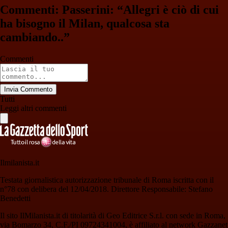
Commenti: Passerini: “Allegri è ciò di cui
ha bisogno il Milan, qualcosa sta
cambiando..”
Commenti
Invia Commento
Tutti
Leggi altri commenti
Ilmilanista.it
Testata giornalistica autorizzazione tribunale di Roma iscritta con il
n°78 con delibera del 12/04/2018. Direttore Responsabile: Stefano
Benedetti
Il sito IlMilanista.it di titolarità di Geo Editrice S.r.l. con sede in Roma,
via Bomarzo 34, C.F./PI 09724341004, è affiliato al network Gazzanet