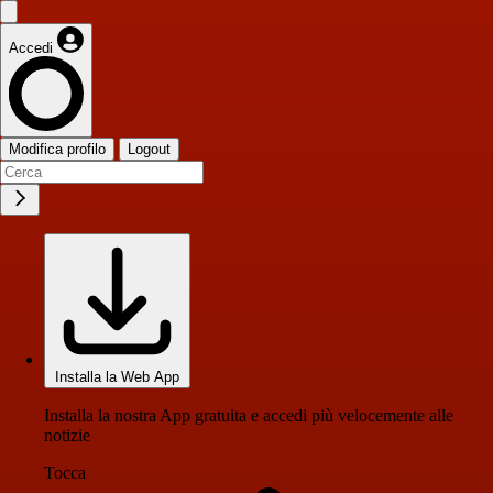
Accedi
Modifica profilo
Logout
Installa la Web App
Installa la nostra App gratuita e accedi più velocemente alle
notizie
Tocca