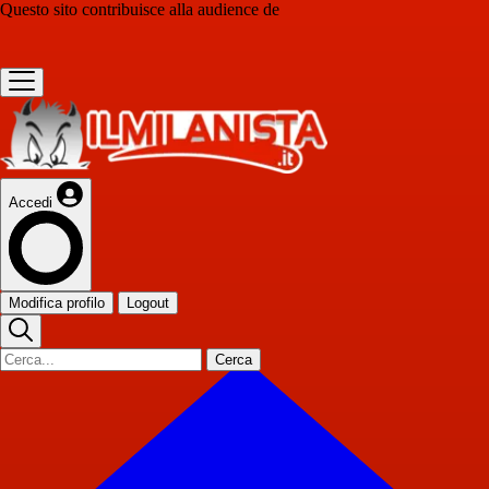
Questo sito contribuisce alla audience de
Accedi
Modifica profilo
Logout
Cerca