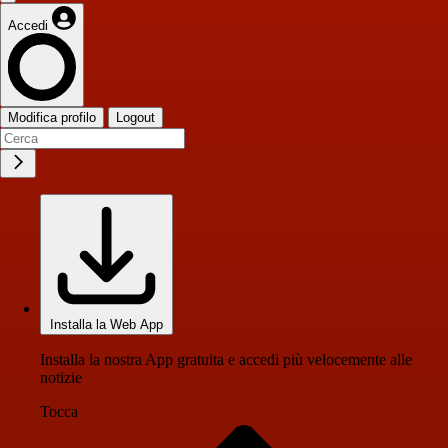
Accedi
Modifica profilo
Logout
Installa la Web App
Installa la nostra App gratuita e accedi più velocemente alle
notizie
Tocca