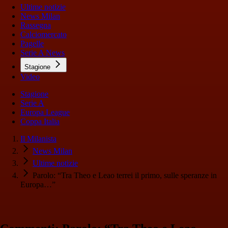
Ultime notizie
News Milan
Rassegna
Calciomercato
Pagelle
Serie A News
Stagione
Video
Stagione
Serie A
Europa League
Coppa Italia
Il Milanista
News Milan
Ultime notizie
Parolo: “Tra Theo e Leao terrei il primo, sulle speranze in
Europa…”