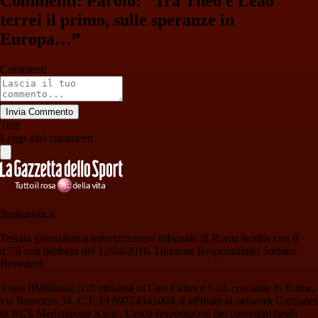
Commenti: Parolo: “Tra Theo e Leao
terrei il primo, sulle speranze in
Europa…”
Commenti
Invia Commento
Tutti
Leggi altri commenti
Ilmilanista.it
Testata giornalistica autorizzazione tribunale di Roma iscritta con il
n°78 con delibera del 12/04/2018. Direttore Responsabile: Stefano
Benedetti
Il sito IlMilanista.it di titolarità di Geo Editrice S.r.l. con sede in Roma,
via Bomarzo 34, C.F./PI 09724341004, è affiliato al network Gazzanet
di RCS Mediagroup S.p.a.. Unico responsabile dei contenuti (testi,