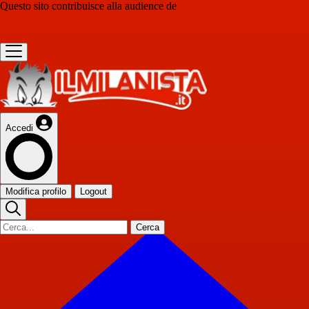
Questo sito contribuisce alla audience de
Accedi
Modifica profilo
Logout
Cerca