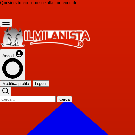
Questo sito contribuisce alla audience de
Accedi
Modifica profilo
Logout
Cerca