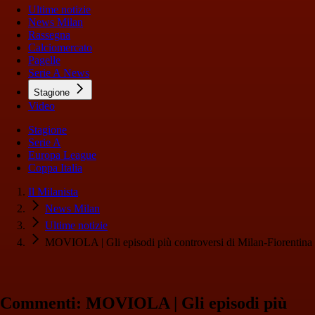
Ultime notizie
News Milan
Rassegna
Calciomercato
Pagelle
Serie A News
Stagione
Video
Stagione
Serie A
Europa League
Coppa Italia
Il Milanista
News Milan
Ultime notizie
MOVIOLA | Gli episodi più controversi di Milan-Fiorentina
Commenti: MOVIOLA | Gli episodi più