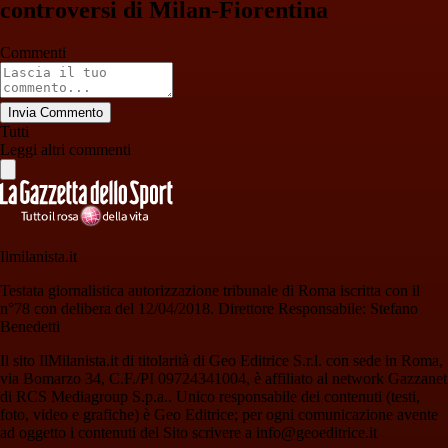
controversi di Milan-Fiorentina
Commenti
Invia Commento
Tutti
Leggi altri commenti
Ilmilanista.it
Testata giornalistica autorizzazione tribunale di Roma iscritta con il
n°78 con delibera del 12/04/2018. Direttore Responsabile: Stefano
Benedetti
Il sito IlMilanista.it di titolarità di Geo Editrice S.r.l. con sede in Roma,
via Bomarzo 34, C.F./PI 09724341004, è affiliato al network Gazzanet
di RCS Mediagroup S.p.a.. Unico responsabile dei contenuti (testi,
foto, video e grafiche) è Geo Editrice; per ogni comunicazione avente
ad oggetto i contenuti del Sito scrivere a info@geoeditrice.it