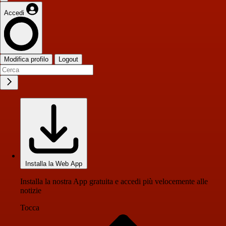
Accedi
Modifica profilo
Logout
Installa la Web App
Installa la nostra App gratuita e accedi più velocemente alle
notizie
Tocca