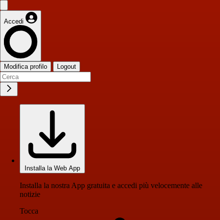
Accedi
Modifica profilo
Logout
Installa la Web App
Installa la nostra App gratuita e accedi più velocemente alle
notizie
Tocca