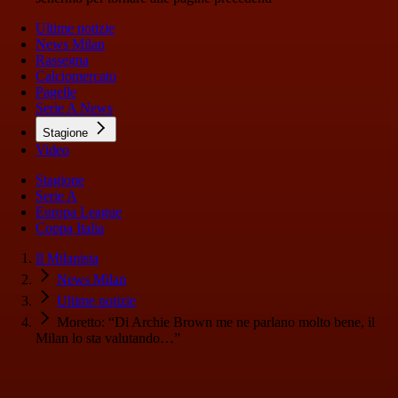
Ultime notizie
News Milan
Rassegna
Calciomercato
Pagelle
Serie A News
Stagione
Video
Stagione
Serie A
Europa League
Coppa Italia
Il Milanista
News Milan
Ultime notizie
Moretto: “Di Archie Brown me ne parlano molto bene, il
Milan lo sta valutando…”