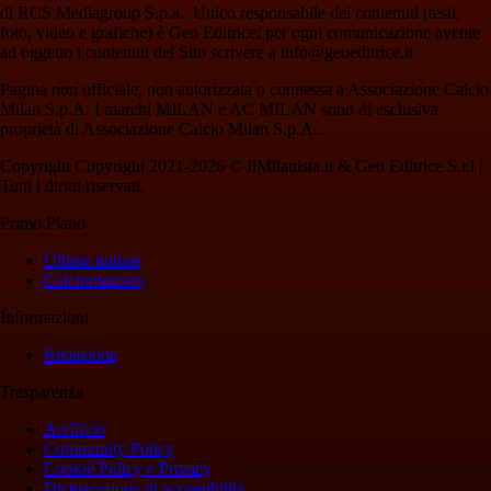
di RCS Mediagroup S.p.a.. Unico responsabile dei contenuti (testi,
foto, video e grafiche) è Geo Editrice; per ogni comunicazione avente
ad oggetto i contenuti del Sito scrivere a info@geoeditrice.it
Pagina non ufficiale, non autorizzata o connessa a Associazione Calcio
Milan S.p.A. I marchi MILAN e AC MILAN sono di esclusiva
proprietà di Associazione Calcio Milan S.p.A..
Copyright Copyright 2021-2026 © IlMilanista.it & Geo Editrice S.r.l |
Tutti i diritti riservati.
Primo Piano
Ultime notizie
Calciomercato
Informazioni
Redazione
Trasparenza
Archivio
Community Policy
Cookie Policy e Privacy
Dichiarazione di accessibilità