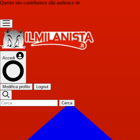
Questo sito contribuisce alla audience de
Accedi
Modifica profilo
Logout
Cerca