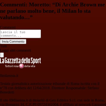
Commenti: Moretto: “Di Archie Brown me
ne parlano molto bene, il Milan lo sta
valutando…”
Commenti
Invia Commento
Tutti
Leggi altri commenti
Ilmilanista.it
Testata giornalistica autorizzazione tribunale di Roma iscritta con il
n°78 con delibera del 12/04/2018. Direttore Responsabile: Stefano
Benedetti
Il sito IlMilanista.it di titolarità di Geo Editrice S.r.l. con sede in Roma,
via Bomarzo 34, C.F./PI 09724341004, è affiliato al network Gazzanet