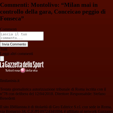
Commenti: Montolivo: “Milan mai in
controllo della gara, Conceicao peggio di
Fonseca”
Commenti
Invia Commento
Tutti
Leggi altri commenti
Ilmilanista.it
Testata giornalistica autorizzazione tribunale di Roma iscritta con il
n°78 con delibera del 12/04/2018. Direttore Responsabile: Stefano
Benedetti
Il sito IlMilanista.it di titolarità di Geo Editrice S.r.l. con sede in Roma,
via Bomarzo 34, C.F./PI 09724341004, è affiliato al network Gazzanet