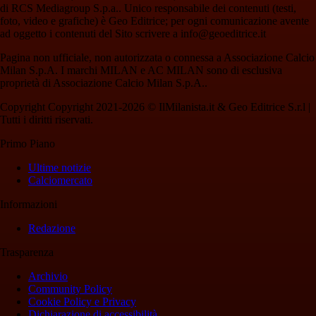
di RCS Mediagroup S.p.a.. Unico responsabile dei contenuti (testi,
foto, video e grafiche) è Geo Editrice; per ogni comunicazione avente
ad oggetto i contenuti del Sito scrivere a info@geoeditrice.it
Pagina non ufficiale, non autorizzata o connessa a Associazione Calcio
Milan S.p.A. I marchi MILAN e AC MILAN sono di esclusiva
proprietà di Associazione Calcio Milan S.p.A..
Copyright Copyright 2021-2026 © IlMilanista.it & Geo Editrice S.r.l |
Tutti i diritti riservati.
Primo Piano
Ultime notizie
Calciomercato
Informazioni
Redazione
Trasparenza
Archivio
Community Policy
Cookie Policy e Privacy
Dichiarazione di accessibilità