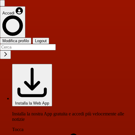
Accedi
Modifica profilo
Logout
Installa la Web App
Installa la nostra App gratuita e accedi più velocemente alle
notizie
Tocca