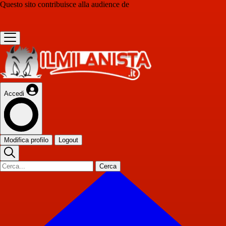
Questo sito contribuisce alla audience de
Accedi
Modifica profilo
Logout
Cerca