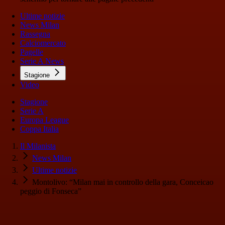
Ultime notizie
News Milan
Rassegna
Calciomercato
Pagelle
Serie A News
Stagione
Video
Stagione
Serie A
Europa League
Coppa Italia
Il Milanista
News Milan
Ultime notizie
Montolivo: “Milan mai in controllo della gara, Conceicao
peggio di Fonseca”