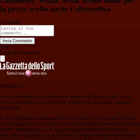
Commenti: Milan, Svilar primo nome per
la porta: scelta anche l’alternativa
Commenti
Invia Commento
Tutti
Leggi altri commenti
Ilmilanista.it
Testata giornalistica autorizzazione tribunale di Roma iscritta con il
n°78 con delibera del 12/04/2018. Direttore Responsabile: Stefano
Benedetti
Il sito IlMilanista.it di titolarità di Geo Editrice S.r.l. con sede in Roma,
via Bomarzo 34, C.F./PI 09724341004, è affiliato al network Gazzanet
di RCS Mediagroup S.p.a.. Unico responsabile dei contenuti (testi,
foto, video e grafiche) è Geo Editrice; per ogni comunicazione avente