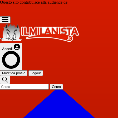
Questo sito contribuisce alla audience de
Accedi
Modifica profilo
Logout
Cerca