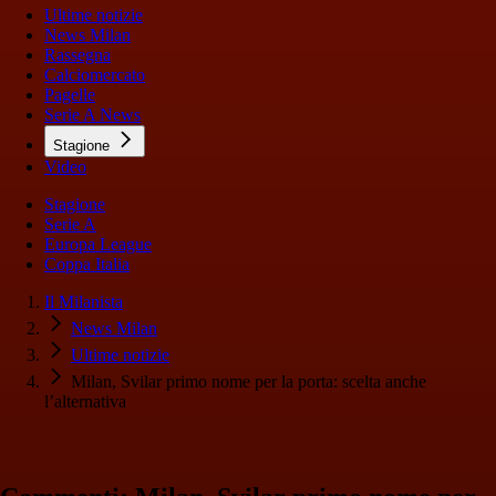
Ultime notizie
News Milan
Rassegna
Calciomercato
Pagelle
Serie A News
Stagione
Video
Stagione
Serie A
Europa League
Coppa Italia
Il Milanista
News Milan
Ultime notizie
Milan, Svilar primo nome per la porta: scelta anche
l’alternativa