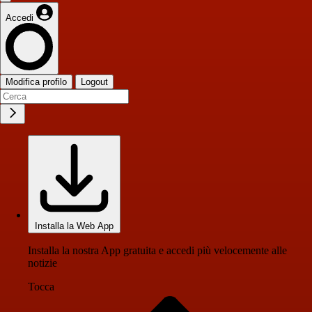
Accedi
Modifica profilo
Logout
Installa la Web App
Installa la nostra App gratuita e accedi più velocemente alle
notizie
Tocca