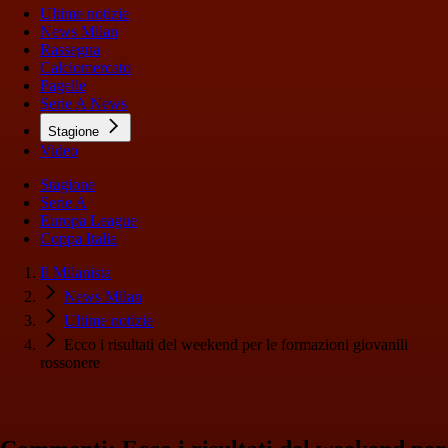
Ultime notizie
News Milan
Rassegna
Calciomercato
Pagelle
Serie A News
Stagione
Video
Stagione
Serie A
Europa League
Coppa Italia
Il Milanista
News Milan
Ultime notizie
Ecco i risultati del weekend per le formazioni giovanili
rossonere