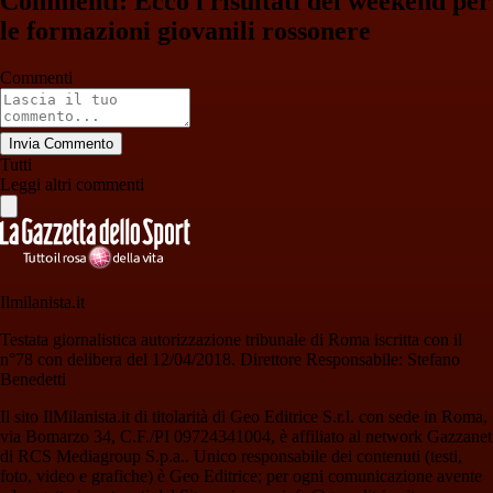
Commenti: Ecco i risultati del weekend per
le formazioni giovanili rossonere
Commenti
Invia Commento
Tutti
Leggi altri commenti
Ilmilanista.it
Testata giornalistica autorizzazione tribunale di Roma iscritta con il
n°78 con delibera del 12/04/2018. Direttore Responsabile: Stefano
Benedetti
Il sito IlMilanista.it di titolarità di Geo Editrice S.r.l. con sede in Roma,
via Bomarzo 34, C.F./PI 09724341004, è affiliato al network Gazzanet
di RCS Mediagroup S.p.a.. Unico responsabile dei contenuti (testi,
foto, video e grafiche) è Geo Editrice; per ogni comunicazione avente