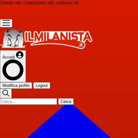
Questo sito contribuisce alla audience de
Accedi
Modifica profilo
Logout
Cerca