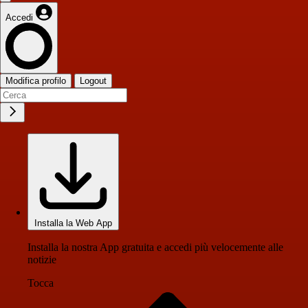
Accedi
Modifica profilo
Logout
Installa la Web App
Installa la nostra App gratuita e accedi più velocemente alle
notizie
Tocca