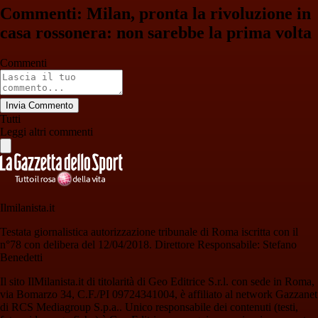
Commenti: Milan, pronta la rivoluzione in
casa rossonera: non sarebbe la prima volta
Commenti
Invia Commento
Tutti
Leggi altri commenti
Ilmilanista.it
Testata giornalistica autorizzazione tribunale di Roma iscritta con il
n°78 con delibera del 12/04/2018. Direttore Responsabile: Stefano
Benedetti
Il sito IlMilanista.it di titolarità di Geo Editrice S.r.l. con sede in Roma,
via Bomarzo 34, C.F./PI 09724341004, è affiliato al network Gazzanet
di RCS Mediagroup S.p.a.. Unico responsabile dei contenuti (testi,