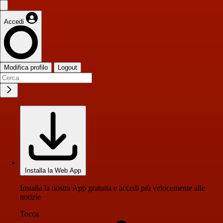
Accedi
Modifica profilo
Logout
Installa la Web App
Installa la nostra App gratuita e accedi più velocemente alle
notizie
Tocca