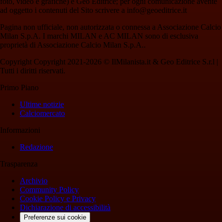
foto, video e grafiche) è Geo Editrice; per ogni comunicazione avente
ad oggetto i contenuti del Sito scrivere a info@geoeditrice.it
Pagina non ufficiale, non autorizzata o connessa a Associazione Calcio
Milan S.p.A. I marchi MILAN e AC MILAN sono di esclusiva
proprietà di Associazione Calcio Milan S.p.A..
Copyright Copyright 2021-2026 © IlMilanista.it & Geo Editrice S.r.l |
Tutti i diritti riservati.
Primo Piano
Ultime notizie
Calciomercato
Informazioni
Redazione
Trasparenza
Archivio
Community Policy
Cookie Policy e Privacy
Dichiarazione di accessibilità
Preferenze sui cookie