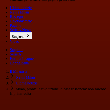
Ultime notizie
News Milan
Rassegna
Calciomercato
Pagelle
Serie A News
Stagione
Video
Stagione
Serie A
Europa League
Coppa Italia
Il Milanista
News Milan
Ultime notizie
Milan, pronta la rivoluzione in casa rossonera: non sarebbe
la prima volta