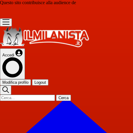
Questo sito contribuisce alla audience de
Accedi
Modifica profilo
Logout
Cerca