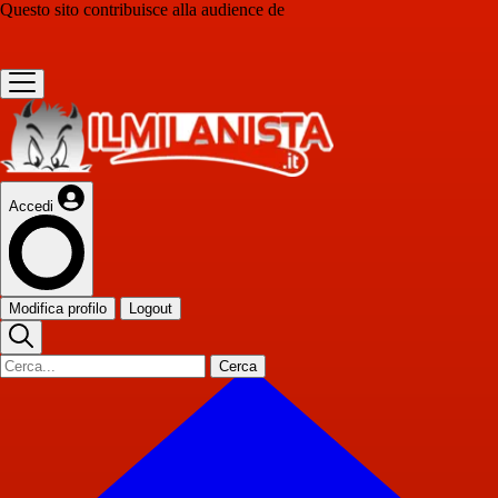
Questo sito contribuisce alla audience de
Accedi
Modifica profilo
Logout
Cerca