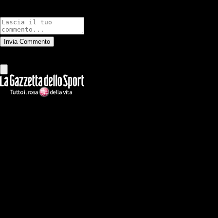
Commenti
Invia Commento
Tutti
Leggi altri commenti
Ilmilanista.it
Testata giornalistica autorizzazione tribunale di Roma iscritta con il
n°78 con delibera del 12/04/2018. Direttore Responsabile: Stefano
Benedetti
Il sito IlMilanista.it di titolarità di Geo Editrice S.r.l. con sede in Roma,
via Bomarzo 34, C.F./PI 09724341004, è affiliato al network Gazzanet
di RCS Mediagroup S.p.a.. Unico responsabile dei contenuti (testi,
foto, video e grafiche) è Geo Editrice; per ogni comunicazione avente
ad oggetto i contenuti del Sito scrivere a info@geoeditrice.it
Pagina non ufficiale, non autorizzata o connessa a Associazione Calcio