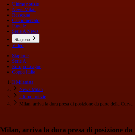
Ultime notizie
News Milan
Rassegna
Calciomercato
Pagelle
Serie A News
Stagione
Video
Stagione
Serie A
Europa League
Coppa Italia
Il Milanista
News Milan
Ultime notizie
Milan, arriva la dura presa di posizione da parte della Curva
Milan, arriva la dura presa di posizione da