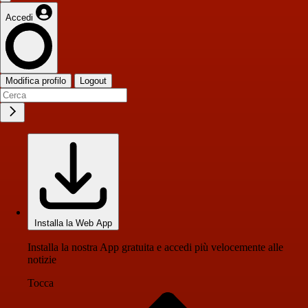
Accedi
Modifica profilo
Logout
Installa la Web App
Installa la nostra App gratuita e accedi più velocemente alle
notizie
Tocca