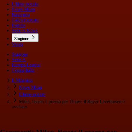
Ultime notizie
News Milan
Rassegna
Calciomercato
Pagelle
Serie A News
Stagione
Video
Stagione
Serie A
Europa League
Coppa Italia
Il Milanista
News Milan
Ultime notizie
Milan, fissato il prezzo per Thiaw: il Bayer Leverkusen è
avvisato