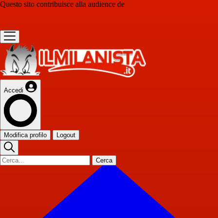
Questo sito contribuisce alla audience de
Accedi
Modifica profilo
Logout
Cerca