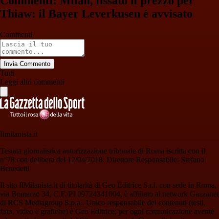
Commenti: Milan, fissato il prezzo per
Thiaw: il Bayer Leverkusen è avvisato
Commenti
Invia Commento
Tutti
Leggi altri commenti
Ilmilanista.it
Testata giornalistica autorizzazione tribunale di Roma iscritta con il
n°78 con delibera del 12/04/2018. Direttore Responsabile: Stefano
Benedetti
Il sito IlMilanista.it di titolarità di Geo Editrice S.r.l. con sede in Roma,
via Bomarzo 34, C.F./PI 09724341004, è affiliato al network Gazzanet
di RCS Mediagroup S.p.a.. Unico responsabile dei contenuti (testi,
foto, video e grafiche) è Geo Editrice; per ogni comunicazione avente