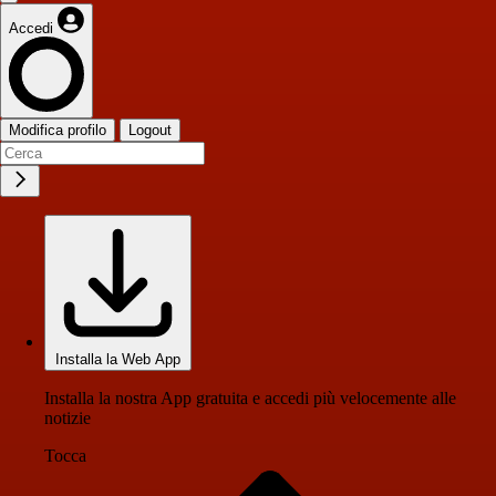
Accedi
Modifica profilo
Logout
Installa la Web App
Installa la nostra App gratuita e accedi più velocemente alle
notizie
Tocca