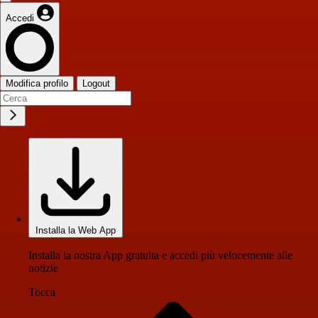
Accedi
Modifica profilo
Logout
Installa la Web App
Installa la nostra App gratuita e accedi più velocemente alle
notizie
Tocca