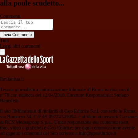
alla poule scudetto...
Commenti
Invia Commento
Tutti
Leggi altri commenti
Ilmilanista.it
Testata giornalistica autorizzazione tribunale di Roma iscritta con il
n°78 con delibera del 12/04/2018. Direttore Responsabile: Stefano
Benedetti
Il sito IlMilanista.it di titolarità di Geo Editrice S.r.l. con sede in Roma,
via Bomarzo 34, C.F./PI 09724341004, è affiliato al network Gazzanet
di RCS Mediagroup S.p.a.. Unico responsabile dei contenuti (testi,
foto, video e grafiche) è Geo Editrice; per ogni comunicazione avente
ad oggetto i contenuti del Sito scrivere a info@geoeditrice.it