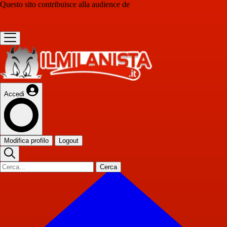
Questo sito contribuisce alla audience de
Accedi
Modifica profilo
Logout
Cerca