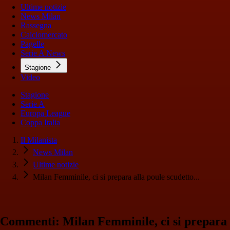
Ultime notizie
News Milan
Rassegna
Calciomercato
Pagelle
Serie A News
Stagione
Video
Stagione
Serie A
Europa League
Coppa Italia
Il Milanista
News Milan
Ultime notizie
Milan Femminile, ci si prepara alla poule scudetto...
Commenti: Milan Femminile, ci si prepara