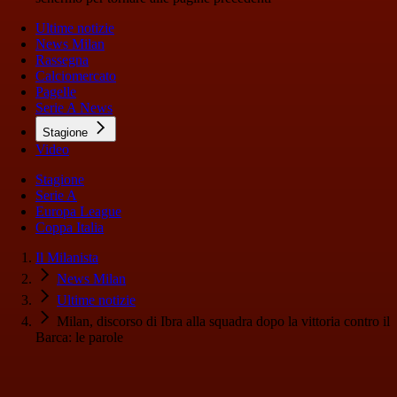
Ultime notizie
News Milan
Rassegna
Calciomercato
Pagelle
Serie A News
Stagione
Video
Stagione
Serie A
Europa League
Coppa Italia
Il Milanista
News Milan
Ultime notizie
Milan, discorso di Ibra alla squadra dopo la vittoria contro il
Barca: le parole