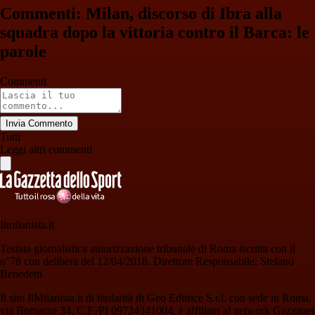
Commenti: Milan, discorso di Ibra alla
squadra dopo la vittoria contro il Barca: le
parole
Commenti
Invia Commento
Tutti
Leggi altri commenti
Ilmilanista.it
Testata giornalistica autorizzazione tribunale di Roma iscritta con il
n°78 con delibera del 12/04/2018. Direttore Responsabile: Stefano
Benedetti
Il sito IlMilanista.it di titolarità di Geo Editrice S.r.l. con sede in Roma,
via Bomarzo 34, C.F./PI 09724341004, è affiliato al network Gazzanet