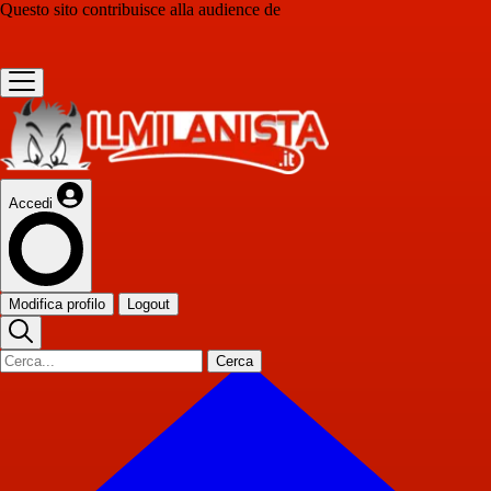
Questo sito contribuisce alla audience de
Accedi
Modifica profilo
Logout
Cerca