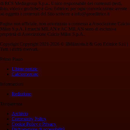
di RCS Mediagroup S.p.a.. Unico responsabile dei contenuti (testi,
foto, video e grafiche) è Geo Editrice; per ogni comunicazione avente
ad oggetto i contenuti del Sito scrivere a info@geoeditrice.it
Pagina non ufficiale, non autorizzata o connessa a Associazione Calcio
Milan S.p.A. I marchi MILAN e AC MILAN sono di esclusiva
proprietà di Associazione Calcio Milan S.p.A..
Copyright Copyright 2021-2026 © IlMilanista.it & Geo Editrice S.r.l |
Tutti i diritti riservati.
Primo Piano
Ultime notizie
Calciomercato
Informazioni
Redazione
Trasparenza
Archivio
Community Policy
Cookie Policy e Privacy
Dichiarazione di accessibilità