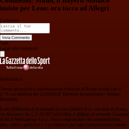
Commenti: Milan, il Bayern Monaco
insiste per Leao: ora tocca ad Allegri
Commenti
Invia Commento
Tutti
Leggi altri commenti
Ilmilanista.it
Testata giornalistica autorizzazione tribunale di Roma iscritta con il
n°78 con delibera del 12/04/2018. Direttore Responsabile: Stefano
Benedetti
Il sito IlMilanista.it di titolarità di Geo Editrice S.r.l. con sede in Roma,
via Bomarzo 34, C.F./PI 09724341004, è affiliato al network Gazzanet
di RCS Mediagroup S.p.a.. Unico responsabile dei contenuti (testi,
foto, video e grafiche) è Geo Editrice; per ogni comunicazione avente