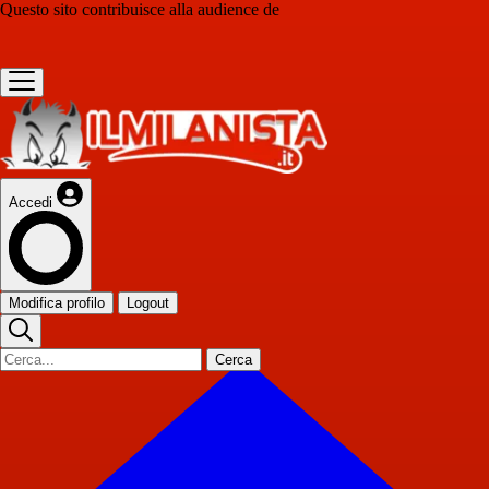
Questo sito contribuisce alla audience de
Accedi
Modifica profilo
Logout
Cerca