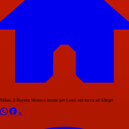
Milan, il Bayern Monaco insiste per Leao: ora tocca ad Allegri