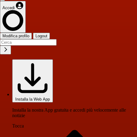
Accedi
Modifica profilo
Logout
Installa la Web App
Installa la nostra App gratuita e accedi più velocemente alle
notizie
Tocca