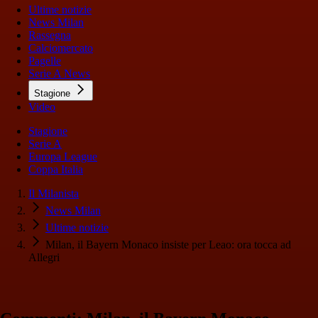
Ultime notizie
News Milan
Rassegna
Calciomercato
Pagelle
Serie A News
Stagione
Video
Stagione
Serie A
Europa League
Coppa Italia
Il Milanista
News Milan
Ultime notizie
Milan, il Bayern Monaco insiste per Leao: ora tocca ad
Allegri